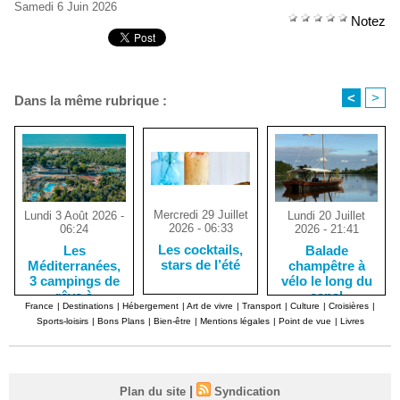
Samedi 6 Juin 2026
Notez
<
>
Dans la même rubrique :
Mercredi 29 Juillet
Lundi 20 Juillet
Lundi 3 Août 2026 -
2026 - 06:33
2026 - 21:41
06:24
Les cocktails,
Balade
Les
stars de l’été
champêtre à
Méditerranées,
vélo le long du
3 campings de
canal
rêve à
France
|
Destinations
|
Hébergement
|
Art de vivre
|
Transport
|
Culture
|
Croisières
|
d’Orléans, dans
Marseillan-
Sports-loisirs
|
Bons Plans
|
Bien-être
|
Mentions légales
|
Point de vue
|
Livres
le Loiret
Plage
|
Plan du site
Syndication