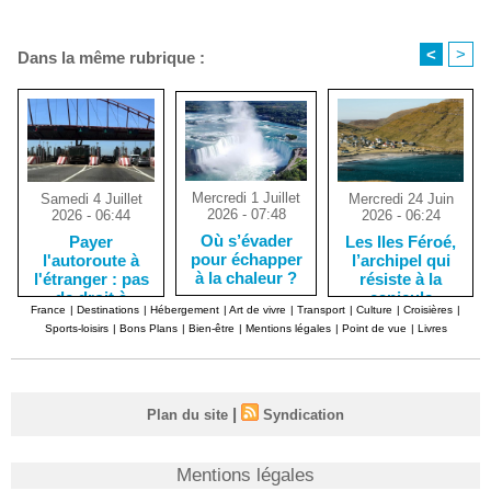
<
>
Dans la même rubrique :
Mercredi 1 Juillet
Mercredi 24 Juin
Samedi 4 Juillet
2026 - 07:48
2026 - 06:24
2026 - 06:44
Où s’évader
Les Iles Féroé,
Payer
pour échapper
l’archipel qui
l'autoroute à
à la chaleur ?
résiste à la
l'étranger : pas
canicule
de droit à
France
|
Destinations
|
Hébergement
|
Art de vivre
|
Transport
|
Culture
|
Croisières
|
l'erreur !
Sports-loisirs
|
Bons Plans
|
Bien-être
|
Mentions légales
|
Point de vue
|
Livres
|
Plan du site
Syndication
Mentions légales