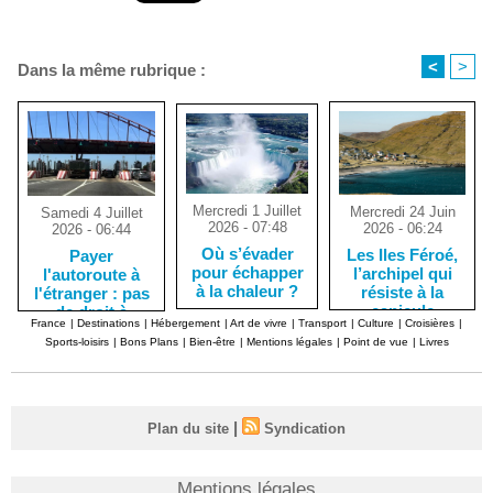
<
>
Dans la même rubrique :
Mercredi 1 Juillet
Mercredi 24 Juin
Samedi 4 Juillet
2026 - 07:48
2026 - 06:24
2026 - 06:44
Où s’évader
Les Iles Féroé,
Payer
pour échapper
l’archipel qui
l'autoroute à
à la chaleur ?
résiste à la
l'étranger : pas
canicule
de droit à
France
|
Destinations
|
Hébergement
|
Art de vivre
|
Transport
|
Culture
|
Croisières
|
l'erreur !
Sports-loisirs
|
Bons Plans
|
Bien-être
|
Mentions légales
|
Point de vue
|
Livres
|
Plan du site
Syndication
Mentions légales