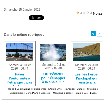
Dimanche 15 Janvier 2023
Notez
<
>
Dans la même rubrique :
Mercredi 1 Juillet
Mercredi 24 Juin
Samedi 4 Juillet
2026 - 07:48
2026 - 06:24
2026 - 06:44
Où s’évader
Les Iles Féroé,
Payer
pour échapper
l’archipel qui
l'autoroute à
à la chaleur ?
résiste à la
l'étranger : pas
canicule
de droit à
France
|
Destinations
|
Hébergement
|
Art de vivre
|
Transport
|
Culture
|
Croisières
|
l'erreur !
Sports-loisirs
|
Bons Plans
|
Bien-être
|
Mentions légales
|
Point de vue
|
Livres