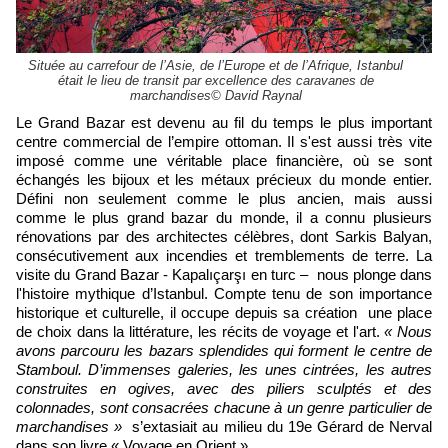
Située au carrefour de l’Asie, de l’Europe et de l’Afrique, Istanbul
était le lieu de transit par excellence des caravanes de
marchandises© David Raynal
Le Grand Bazar est devenu au fil du temps le plus important
centre commercial de l’empire ottoman. Il s'est aussi très vite
imposé comme une véritable place financière, où se sont
échangés les bijoux et les métaux précieux du monde entier.
Défini non seulement comme le plus ancien, mais aussi
comme le plus grand bazar du monde, il a connu plusieurs
rénovations par des architectes célèbres, dont Sarkis Balyan,
consécutivement aux incendies et tremblements de terre. La
visite du Grand Bazar - Kapalıçarşı en turc – nous plonge dans
l'histoire mythique d’Istanbul. Compte tenu de son importance
historique et culturelle, il occupe depuis sa création une place
de choix dans la littérature, les récits de voyage et l'art.
« Nous
avons parcouru les bazars splendides qui forment le centre de
Stamboul. D’immenses galeries, les unes cintrées, les autres
construites en ogives, avec des piliers sculptés et des
colonnades, sont consacrées chacune à un genre particulier de
marchandises »
s’extasiait au milieu du 19e Gérard de Nerval
dans son livre « Voyage en Orient ».