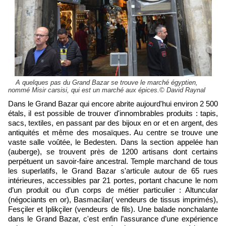
A quelques pas du Grand Bazar se trouve le marché égyptien,
nommé Misir carsisi, qui est un marché aux épices.© David Raynal
Dans le Grand Bazar qui encore abrite aujourd'hui environ 2 500
étals, il est possible de trouver d'innombrables produits : tapis,
sacs, textiles, en passant par des bijoux en or et en argent, des
antiquités et même des mosaïques. Au centre se trouve une
vaste salle voûtée, le Bedesten. Dans la section appelée han
(auberge), se trouvent près de 1200 artisans dont certains
perpétuent un savoir-faire ancestral. Temple marchand de tous
les superlatifs, le Grand Bazar s'articule autour de 65 rues
intérieures, accessibles par 21 portes, portant chacune le nom
d’un produit ou d’un corps de métier particulier : Altuncular
(négociants en or), Basmacilar( vendeurs de tissus imprimés),
Fesçiler et Iplikçiler (vendeurs de fils). Une balade nonchalante
dans le Grand Bazar, c'est enfin l’assurance d’une expérience