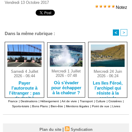
Vendredi 13 Octobre 2017
Notez
<
>
Dans la même rubrique :
Mercredi 1 Juillet
Mercredi 24 Juin
Samedi 4 Juillet
2026 - 07:48
2026 - 06:24
2026 - 06:44
Où s’évader
Les Iles Féroé,
Payer
pour échapper
l’archipel qui
l'autoroute à
à la chaleur ?
résiste à la
l'étranger : pas
canicule
de droit à
France
|
Destinations
|
Hébergement
|
Art de vivre
|
Transport
|
Culture
|
Croisières
|
l'erreur !
Sports-loisirs
|
Bons Plans
|
Bien-être
|
Mentions légales
|
Point de vue
|
Livres
|
Plan du site
Syndication