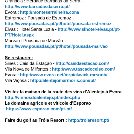
Grandola : Herdade Barradas da Serra -
http://www.barradasdaserra.pt/
Evora :
http://monteserralheira.com/
Estremoz : Pousada de Estremoz -
http://www.pousadas.pt/pt/hotel/pousada-estremoz
Elvas : Hotel Santa Luzia -
http://www.slhotel-elvas.pt/pt-
PT/Hotel.aspx
Marvao : Pousada de Marvão -
http://www.pousadas.pt/pt/hotel/pousada-marvao
Se restaurer :
Sines : Cais da Estação -
http://caisdaestacao.com/
Vila Nova de Milfontes :
http://www.tascadocelso.com/
Evora :
http://www.evora.net/mrpickwick-mrsnob/
Vila Viçosa :
http://alentejomarmoris.com/pt/
Visitez la maison de la route des vins d’Alentejo à Evora
http://vinhosdoalentejo.pt/index.php
Le domaine agricole et viticole d’Esporao
https://www.esporao.com/pt-pt/
Faire du golf au Tróia Resort :
http://troiaresort.pt/