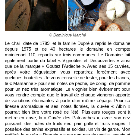
© Dominique Marché
Le chai date de 1789, et la famille Dupré a repris le domaine
depuis 1975 et de 40 hectares le domaine en compte
maintenant 110, répartis sur trois communes. Le Domaine fait
également partie du label « Vignobles et Découvertes » ainsi
que de la marque « Goutez l'Ardèche ». Avec ses 15 cuvées,
après votre dégustation vous repartirez forcément avec
quelques bouteilles. Je vous conseille de tester, pour les blancs,
le « Marsanne » pour ses notes de pêche, de coing, de pomme
pour un nez très aromatique. Le viognier bien évidement pour
vous rendre compte que le travail de chaque vigneron apporte
de variations étonnantes à partir d’un même cépage. Pour sa
finesse aromatique et ses notes florales, la cuvée « Albin »
pourrait bien être votre rosé de l'été. Plusieurs rouges sont à
mettre en cave, la « Cuvée des Patriarches », avec son nez
puissant, des notes de fruits sec, pain grillé et fruits rouges, il
possède des tanins expressifs et solides, un vin de garde. Mon
préféré, la cuvée « Romain » avec son nez de vanille, cassis et