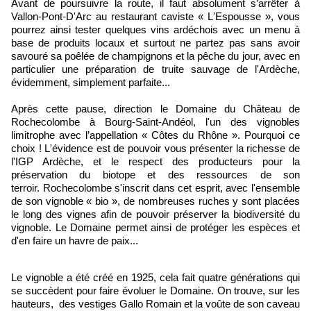
Avant de poursuivre la route, il faut absolument s’arrêter à
Vallon-Pont-D'Arc au restaurant caviste « L'Espousse », vous
pourrez ainsi tester quelques vins ardéchois avec un menu à
base de produits locaux et surtout ne partez pas sans avoir
savouré sa poêlée de champignons et la pêche du jour, avec en
particulier une préparation de truite sauvage de l'Ardèche,
évidemment, simplement parfaite...
Après cette pause, direction le Domaine du Château de
Rochecolombe à Bourg-Saint-Andéol, l'un des vignobles
limitrophe avec l’appellation « Côtes du Rhône ». Pourquoi ce
choix ! L'évidence est de pouvoir vous présenter la richesse de
l'IGP Ardèche, et le respect des producteurs pour la
préservation du biotope et des ressources de son
terroir.
Rochecolombe s'inscrit dans cet esprit, avec l'ensemble
de son vignoble « bio », de nombreuses ruches y sont placées
le long des vignes afin de pouvoir préserver la biodiversité du
vignoble. Le Domaine permet ainsi de protéger les espèces et
d'en faire un havre de paix...
Le vignoble a été créé en 1925, cela fait quatre générations qui
se succèdent pour faire évoluer le Domaine. On trouve, sur les
hauteurs, des vestiges Gallo Romain et la voûte de son caveau