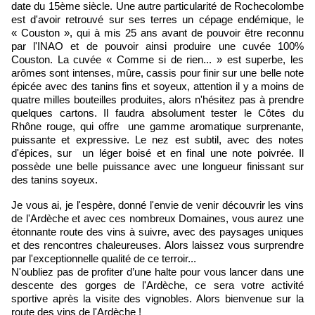
date du 15ème siècle. Une autre particularité de Rochecolombe
est d'avoir retrouvé sur ses terres un cépage endémique, le
« Couston », qui à mis 25 ans avant de pouvoir être reconnu
par l'INAO et de pouvoir ainsi produire une cuvée 100%
Couston. La cuvée « Comme si de rien... » est superbe, les
arômes sont intenses, mûre, cassis pour finir sur une belle note
épicée avec des tanins fins et soyeux, attention il y a moins de
quatre milles bouteilles produites, alors n'hésitez pas à prendre
quelques cartons. Il faudra absolument tester le Côtes du
Rhône rouge, qui offre une gamme aromatique surprenante,
puissante et expressive. Le nez est subtil, avec des notes
d'épices, sur un léger boisé et en final une note poivrée. Il
possède une belle puissance avec une longueur finissant sur
des tanins soyeux.
Je vous ai, je l'espère, donné l'envie de venir découvrir les vins
de l'Ardèche et avec ces nombreux Domaines, vous aurez une
étonnante route des vins à suivre, avec des paysages uniques
et des rencontres chaleureuses. Alors laissez vous surprendre
par l'exceptionnelle qualité de ce terroir...
N'oubliez pas de profiter d’une halte pour vous lancer dans une
descente des gorges de l'Ardèche, ce sera votre activité
sportive après la visite des vignobles. Alors bienvenue sur la
route des vins de l'Ardèche !