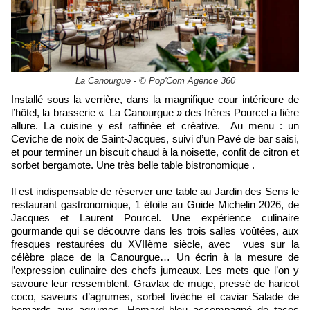
La Canourgue - © Pop'Com Agence 360
Installé sous la verrière, dans la magnifique cour intérieure de
l’hôtel, la brasserie « La Canourgue » des frères Pourcel a fière
allure. La cuisine y est raffinée et créative. Au menu : un
Ceviche de noix de Saint-Jacques, suivi d’un Pavé de bar saisi,
et pour terminer un biscuit chaud à la noisette, confit de citron et
sorbet bergamote. Une très belle table bistronomique .
Il est indispensable de réserver une table au Jardin des Sens le
restaurant gastronomique, 1 étoile au Guide Michelin 2026, de
Jacques et Laurent Pourcel. Une expérience culinaire
gourmande qui se découvre dans les trois salles voûtées, aux
fresques restaurées du XVIIème siècle, avec
vues sur la
célèbre place de la Canourgue… Un écrin à la mesure de
l’expression culinaire des chefs jumeaux. Les mets que l’on y
savoure leur ressemblent. G
ravlax de muge, pressé de haricot
coco, saveurs d’agrumes, sorbet livèche et caviar Salade de
homards aux agrumes, Homard bleu accompagné de tacos