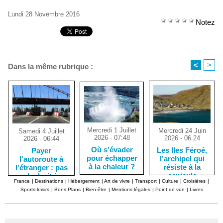
Lundi 28 Novembre 2016
Notez
<
>
Dans la même rubrique :
Mercredi 1 Juillet
Mercredi 24 Juin
Samedi 4 Juillet
2026 - 07:48
2026 - 06:24
2026 - 06:44
Où s’évader
Les Iles Féroé,
Payer
pour échapper
l’archipel qui
l'autoroute à
à la chaleur ?
résiste à la
l'étranger : pas
canicule
de droit à
France
|
Destinations
|
Hébergement
|
Art de vivre
|
Transport
|
Culture
|
Croisières
|
l'erreur !
Sports-loisirs
|
Bons Plans
|
Bien-être
|
Mentions légales
|
Point de vue
|
Livres