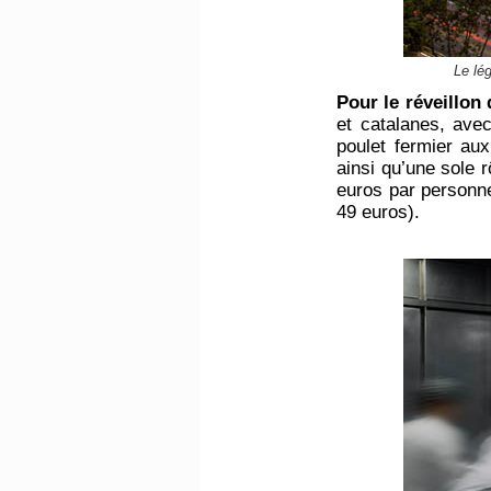
Le lé
Pour le réveillon 
et catalanes, ave
poulet fermier au
ainsi qu’une sole r
euros par personne
49 euros).