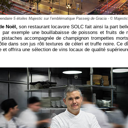
gendaire 5 étoiles Majestic sur l’emblématique Passeig de Gracia - © Majesti
de Noël,
son restaurant locavore SOLC fait ainsi la part be
c par exemple une bouillabaisse de poissons et fruits de 
x pistaches accompagnée de champignon trompettes morts, 
ôtie dans son jus rôti textures de céleri et truffe noire. Ce
 et offrira une sélection de vins locaux de qualité supérie