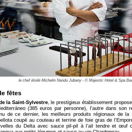
le chef étoilé Michelin Nandu Jubany - © Majestic Hotel & Spa Ba
e fêtes
de la Saint-Sylvestre
, le prestigieux établissement propos
diterráneo (385 euros par personne), l’autre dans son 
u de ce dernier, les meilleurs produits régionaux de la 
ellota coupé au couteau et terrine de foie gras de l’Empord
ivelles du Delta avec sauce pil-pil à l’ail tendre et œuf 
ilanova aux petits légumes et sauce au vin Chardonnay.