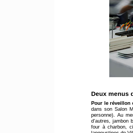
​Deux menus d
Pour le réveillon 
dans son Salon Me
personne). Au men
d’autres, jambon b
four à charbon, c
langoustines de V