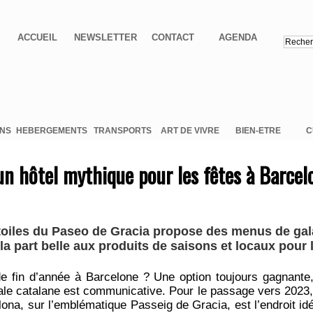
ACCUEIL
NEWSLETTER
CONTACT
AGENDA
ONS
HEBERGEMENTS
TRANSPORTS
ART DE VIVRE
BIEN-ETRE
C
 un hôtel mythique pour les fêtes à Barcel
oiles du Paseo de Gracia propose des menus de gala 
 la part belle aux produits de saisons et locaux pour
de fin d’année à Barcelone ? Une option toujours gagnante,
ale catalane est communicative. Pour le passage vers 2023, 
ona, sur l’emblématique Passeig de Gracia, est l’endroit id