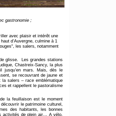
vec gastronomie ;
ller avec plaisir et intérêt une
 haut d’Auvergne, culmine à 1
rougesʺ, les salers, notamment
de glisse. Les grandes stations
udique, Chastreix-Sancy, la plus
t-il jusqu’en mars. Mais, dès le
issent, se recouvrant de jaune et
t la salers – race emblématique
ces et rappellent le pastoralisme
de la feuillaison est le moment
 découvrir le patrimoine culturel,
umes des habitants, les bonnes
s activités de plein air… A vélo,