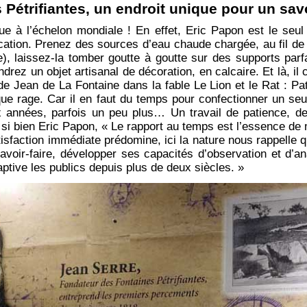
 Pétrifiantes, un endroit unique pour un savo
ue à l’échelon mondiale ! En effet, Eric Papon est le seul
fication. Prenez des sources d’eau chaude chargée, au fil 
e), laissez-la tomber goutte à goutte sur des supports par
ndrez un objet artisanal de décoration, en calcaire. Et là, il
de Jean de La Fontaine dans la fable Le Lion et le Rat : Pa
que rage. Car il en faut du temps pour confectionner un seu
x années, parfois un peu plus… Un travail de patience, d
 bien Eric Papon, « Le rapport au temps est l’essence de mo
isfaction immédiate prédomine, ici la nature nous rappelle qu
avoir-faire, développer ses capacités d’observation et d’
aptive les publics depuis plus de deux siècles. »