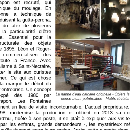
apon est recruté, qui
hnique du moulage. En
ionne la technique de
oduisant la gutta-percha,
du latex de plusieurs
la particularité d’être
ide. Essentiel pour la
ucturale des objets
de 1895, Léon et Roger-
 commercialisent des
 toute la France. Avec
alisme à Saint-Nectaire,
iter le site aux curistes
er. Ce qui est chose
ela marque le début du
d’entreprise. Un concept
La nappe d'eau calcaire originelle - Objets iss
loppé dès 1980 par
pense avant pétrification - Motifs révélés
apon. Les Fontaines
nnent un lieu de visite incontournable. L’actuel propriétaire
1998, modernise la production et obtient en 2013 sa co
urd’hui, fidèle à son poste, il se plaît à expliquer aux visit
par les enfants, grands demandeurs -, les mystérieux mé