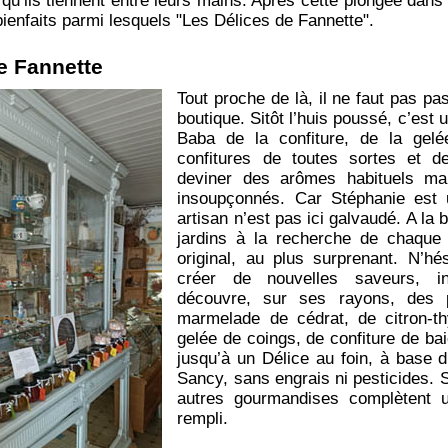
qu’ils tiennent entre leurs mains. Après cette plongée dans l
bienfaits parmi lesquels "Les Délices de Fannette".
e Fannette
Tout proche de là, il ne faut pas p
boutique. Sitôt l’huis poussé, c’est
Baba de la confiture, de la gel
confitures de toutes sortes et de
deviner des arômes habituels mai
insoupçonnés. Car Stéphanie est u
artisan n’est pas ici galvaudé. A la b
jardins à la recherche de chaque
original, au plus surprenant. N’h
créer de nouvelles saveurs, i
découvre, sur ses rayons, des p
marmelade de cédrat, de citron-th
gelée de coings, de confiture de bai
jusqu’à un Délice au foin, à base d
Sancy, sans engrais ni pesticides. S
autres gourmandises complètent un
rempli.