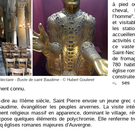
à pied o
cheval, 
l’hommeʺ.
et visitab
les stati
accueill
activités 
ce vaste 
Saint-Nec
de fromag
780 habi
église ro
construit
Nectaire - Buste de saint Baudime - © Hubert Gouleret
–, ses f
ment connu.
-à-dire au IIIème siècle, Saint Pierre envoie un jeune grec
udime, évangéliser les peuples arvernes. La visite int
nt religieux massif en apparence, dominant le village, r
xpose quelques éléments de polychromie. Elle renferme tr
inq églises romanes majeures d’Auvergne.