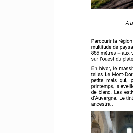
A l
Parcourir la région
multitude de paysa
885 mètres – aux v
sur l’ouest du plat
En hiver, le mass
telles Le Mont-Dor
petite mais qui, p
printemps, s’éveil
de blanc. Les est
d’Auvergne. Le tin
ancestral.