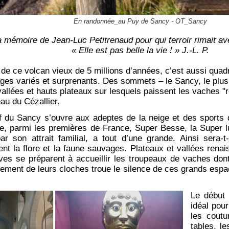
En randonnée_au Puy de Sancy - OT_Sancy
a mémoire de Jean-Luc Petitrenaud pour qui terroir rimait a
« Elle est pas belle la vie ! » J.-L. P.
 de ce volcan vieux de 5 millions d’années, c’est aussi quadri
ges variés et surprenants. Des sommets – le Sancy, le plus
allées et hauts plateaux sur lesquels paissent les vaches
ʺ
eau du Cézallier.
if du Sancy s’ouvre aux adeptes de la neige et des sports 
e, parmi les premières de France, Super Besse, la Super l
ar son attrait familial, a tout d’une grande. Ainsi sera-
lent la flore et la faune sauvages. Plateaux et vallées rena
ives se préparent à accueillir les troupeaux de vaches don
tement de leurs cloches troue le silence de ces grands espa
Le début 
idéal pour
les cout
tables, le