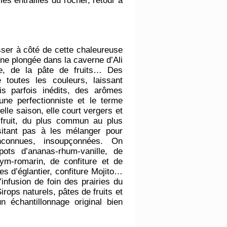
es entrailles du rocher, retour à
asser à côté de cette chaleureuse
 une plongée dans la caverne d’Ali
ée, de la pâte de fruits… Des
 toutes les couleurs, laissant
s parfois inédits, des arômes
ne perfectionniste et le terme
elle saison, elle court vergers et
 fruit, du plus commun au plus
ésitant pas à les mélanger pour
nconnues, insoupçonnées. On
ots d’ananas-rhum-vanille, de
ym-romarin, de confiture et de
es d’églantier, confiture Mojito…
’infusion de foin des prairies du
irops naturels, pâtes de fruits et
 échantillonnage original bien