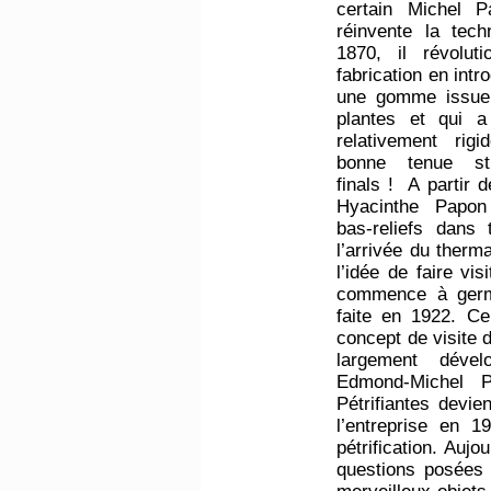
certain Michel P
réinvente la tec
1870, il révolut
fabrication en intr
une gomme issue 
plantes et qui a 
relativement rig
bonne tenue str
finals ! A partir 
Hyacinthe Papon
bas-reliefs dans
l’arrivée du therm
l’idée de faire vis
commence à germ
faite en 1922. C
concept de visite 
largement déve
Edmond-Michel P
Pétrifiantes devie
l’entreprise en 
pétrification. Aujo
questions posées 