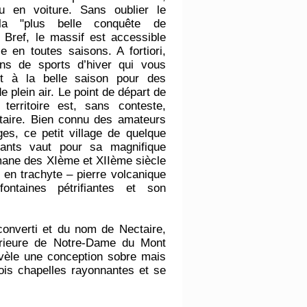
u en voiture. Sans oublier le
la ʺplus belle conquête de
 Bref, le massif est accessible
le en toutes saisons. A fortiori,
ons de sports d’hiver qui vous
ent à la belle saison pour des
de plein air. Le point de départ de
territoire est, sans conteste,
taire. Bien connu des amateurs
es, ce petit village de quelque
tants vaut pour sa magnifique
mane des XIème et XIIème siècle
e en trachyte
–
pierre volcanique
ontaines pétrifiantes et son
 converti et du nom de Nectaire,
érieure de Notre-Dame du Mont
évèle une conception sobre mais
ois chapelles rayonnantes et se