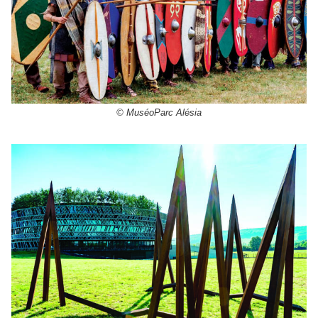
© MuséoParc Alésia