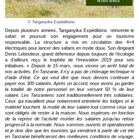
© Tanganyika Expéditions
Depuis plusieurs années, Tanganyika Expéditions réinvente le
safari et poursuit son engagement pour un tourisme
responsable. La structure a mis en circulation des 4×4
électriques pour lancer des safaris en mode doux. Son dirigeant
Denis Lebouteux, grand défenseur depuis toujours de l’écologie
a d’ailleurs reçu le trophée de l’innovation 2019 pour ses
initiatives.
« Depuis le 15 mars, nous vivons un arrêt total de
nos activités. En Tanzanie, il n’y a pas de chômage technique ni
d’aide d’état. Ce qui veut dire que nous devons continuer à
payer nos 300 salariés. Après un accord, nous avons pu garder
la totalité de notre personnel en leur versant 50 % de leur
salaire. Les Tanzaniens sont traditionnellement très solidaires.
Ceux qui travaillent pour notamment entretenir les lodges et le
matériel touchent la moitié de leur salaire tout comme ceux qui
sont obligés de rester à la maison. Nous espérons en fonction
de la reprise de l’activité monter les salaires jusqu’au retour
progressif à la normale. Nous sommes ouverts et opérationnels
et je dois dire que les touristes qui viendront à partir de cet été
en Tanzanie bénéficieront des meilleures conditions de voyage,