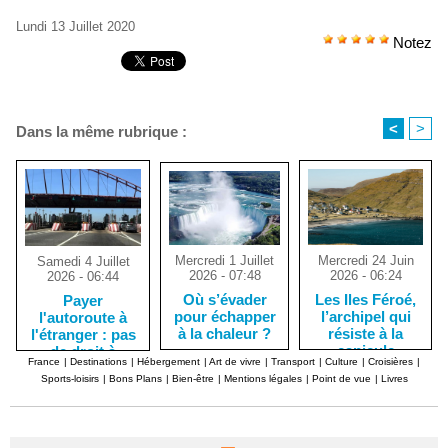
Lundi 13 Juillet 2020
Notez
<
>
Dans la même rubrique :
Mercredi 1 Juillet
Mercredi 24 Juin
Samedi 4 Juillet
2026 - 07:48
2026 - 06:24
2026 - 06:44
Où s’évader
Les Iles Féroé,
Payer
pour échapper
l’archipel qui
l'autoroute à
à la chaleur ?
résiste à la
l'étranger : pas
canicule
de droit à
France
|
Destinations
|
Hébergement
|
Art de vivre
|
Transport
|
Culture
|
Croisières
|
l'erreur !
Sports-loisirs
|
Bons Plans
|
Bien-être
|
Mentions légales
|
Point de vue
|
Livres