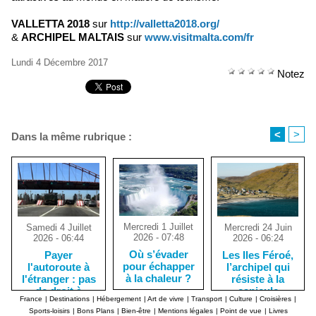
VALLETTA 2018
sur
http://valletta2018.org/
&
ARCHIPEL MALTAIS
sur
www.visitmalta.com/fr
Lundi 4 Décembre 2017
Notez
<
>
Dans la même rubrique :
Mercredi 1 Juillet
Mercredi 24 Juin
Samedi 4 Juillet
2026 - 07:48
2026 - 06:24
2026 - 06:44
Où s’évader
Les Iles Féroé,
Payer
pour échapper
l’archipel qui
l'autoroute à
à la chaleur ?
résiste à la
l'étranger : pas
canicule
de droit à
France
|
Destinations
|
Hébergement
|
Art de vivre
|
Transport
|
Culture
|
Croisières
|
l'erreur !
Sports-loisirs
|
Bons Plans
|
Bien-être
|
Mentions légales
|
Point de vue
|
Livres