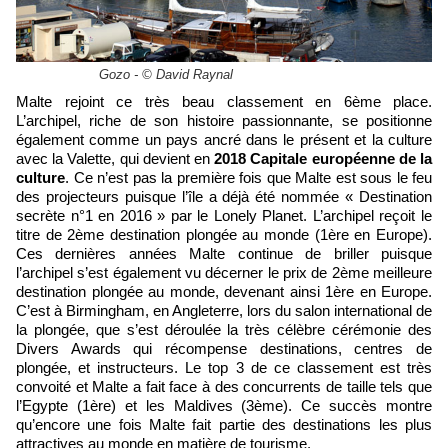
Gozo - © David Raynal
Malte rejoint ce très beau classement en 6ème place.
L’archipel, riche de son histoire passionnante, se positionne
également comme un pays ancré dans le présent et la culture
avec la Valette, qui devient en
2018 Capitale européenne de la
culture
. Ce n’est pas la première fois que Malte est sous le feu
des projecteurs puisque l’île a déjà été nommée « Destination
secrète n°1 en 2016 » par le Lonely Planet. L’archipel reçoit le
titre de 2ème destination plongée au monde (1ère en Europe).
Ces dernières années Malte continue de briller puisque
l’archipel s’est également vu décerner le prix de 2ème meilleure
destination plongée au monde, devenant ainsi 1ère en Europe.
C’est à Birmingham, en Angleterre, lors du salon international de
la plongée, que s’est déroulée la très célèbre cérémonie des
Divers Awards qui récompense destinations, centres de
plongée, et instructeurs. Le top 3 de ce classement est très
convoité et Malte a fait face à des concurrents de taille tels que
l’Egypte (1ère) et les Maldives (3ème). Ce succès montre
qu’encore une fois Malte fait partie des destinations les plus
attractives au monde en matière de tourisme.