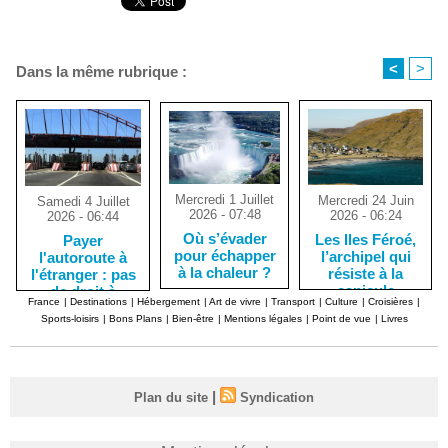
<
>
Dans la même rubrique :
Mercredi 1 Juillet
Mercredi 24 Juin
Samedi 4 Juillet
2026 - 07:48
2026 - 06:24
2026 - 06:44
Où s’évader
Les Iles Féroé,
Payer
pour échapper
l’archipel qui
l'autoroute à
à la chaleur ?
résiste à la
l'étranger : pas
canicule
de droit à
France
|
Destinations
|
Hébergement
|
Art de vivre
|
Transport
|
Culture
|
Croisières
|
l'erreur !
Sports-loisirs
|
Bons Plans
|
Bien-être
|
Mentions légales
|
Point de vue
|
Livres
|
Plan du site
Syndication