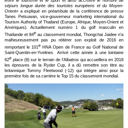
entre le tourisme et le sport et ainsi accroître le nombre de
séjours longue durée des touristes européens et du Moyen-
Orient»
a expliqué en préambule de la conférence de presse
Tanes Petsuwan, vice-gouverneur marketing international du
Tourism Authority of Thailand (Europe, Afrique, Moyen-Orient et
Amériques). Actuellement numéro 1 du golf masculin en
e
Thaïlande et 84
au classement mondial, Thongchai Jaidee n’a
malheureusement pas pu réitérer son exploit de 2016 en
e
remportant le 101
HNA Open de France au Golf National de
Saint-Quentin-en-Yvelines Arrivé cette année à une lointaine
e
62
place (8) sur le terrain de l’Albatros qui accueillera en 2018
les épreuves de la Ryder Cup, il a dû remettre son titre au
britannique Tommy Fleetwood (-12) qui intègre ainsi pour la
première fois de sa carrière le Top 15 du classement mondial.