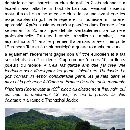
domicile de ses parents un club de golf fer 3 abandonné, sur
lequel il avait attaché un bout de bambou. Pendant plusieurs
mois, il s’est entrainé avec ce club de fortune avant que les
responsables du golf ne le repère et lui fournisse un matériel
approprié. Après plusieurs années passées dans l’armée, c’est
seulement à 29 ans que débute véritablement sa carrière
professionnelle. Toujours humble, travailleur et motivé, il est
aujourd’hui à 47 ans le premier thaïlandais à avoir remporté
l’European Tour et à avoir participé à quatre tournois majeurs. Il
e
a également récemment gagné son 8
titre européen et a fait
ses débuts à la President’s Cup comme l’un des 10 meilleurs
joueurs du monde.
« Cela fait quinze ans que j’ai créé une
fondation pour développer les jeunes talents en Thaïlande. Le
golf connait un essor considérable parmi les jeunes dans le
pays et la présence à l’Open de France de notre étoile montante
e
Phachara Khongwatmai (69
place au classement final ndlr) qui
est âgé de seulement 18 ans, en est la preuve la plus
éclatante »
a rappelé Thongchai Jaidee.