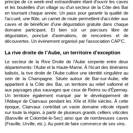
principe de ce week-end extraordinaire étant d’ouvrir les caves
et les bouteilles d’un village ou d’un secteur de la Côte des Bar
en tournant chaque année. Un pass pour garantir la qualité de
l’accueil, une flûte, un carnet de route permettent d’accéder aux
caves et de bénéficier d’une dégustation gratuite dans chaque
domaine participant. Et bien sûr un parcours libre de
dégustation, ponctué d’animations, de rencontres et de
découvertes. Un événement organisé par l’association CAP’C.
​La rive droite de l’Aube, un territoire d’exception
Le secteur de la Rive Droite de l’Aube serpente entre deux
départements: l’Aube et la Haute-Marne. À l’écart des itinéraires
balisés, la rive droite de l’Aube cultive une identité singulière au
sein de la Champagne. Située autour de Bar-sur-Aube, elle
appartient à la Côte des Bar, un territoire au relief vallonné et
aux paysages plus sauvages que ceux de Reims ou d’Épernay.
Un territoire également marqué par le développement de
l’Abbaye de Clairvaux pendant les XIIe et XIIIe siècles. À cette
époque, Clairvaux contrôlait un vaste domaine viticole réparti
sur toute la région, à partir de plusieurs grands celliers viticoles
(Baroville et Colombé-le-Sec) ainsi que de nombreuses caves
(Fraville, Urville, etc.). Au point de faire commerce de ses vins.