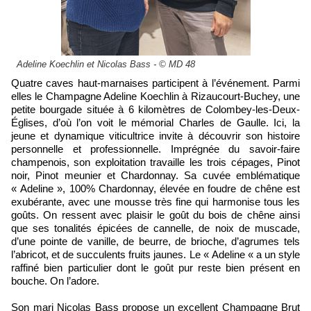
Adeline Koechlin et Nicolas Bass - © MD 48
Quatre caves haut-marnaises participent à l’événement. Parmi
elles le Champagne Adeline Koechlin à Rizaucourt-Buchey, une
petite bourgade située à 6 kilomètres de Colombey-les-Deux-
Églises, d’où l’on voit le mémorial Charles de Gaulle. Ici, la
jeune et dynamique viticultrice invite à découvrir son histoire
personnelle et professionnelle. Imprégnée du savoir-faire
champenois, son exploitation travaille les trois cépages, Pinot
noir, Pinot meunier et Chardonnay. Sa cuvée emblématique
« Adeline », 100% Chardonnay, élevée en foudre de chêne est
exubérante, avec une mousse très fine qui harmonise tous les
goûts. On ressent avec plaisir le goût du bois de chêne ainsi
que ses tonalités épicées de cannelle, de noix de muscade,
d’une pointe de vanille, de beurre, de brioche, d’agrumes tels
l’abricot, et de succulents fruits jaunes. Le « Adeline « a un style
raffiné bien particulier dont le goût pur reste bien présent en
bouche. On l’adore.
Son mari Nicolas Bass propose un excellent Champagne Brut