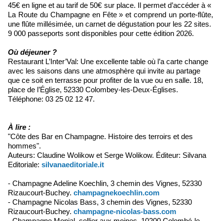
45€ en ligne et au tarif de 50€ sur place. Il permet d’accéder à «
La Route du Champagne en Fête » et comprend un porte-flûte,
une flûte millésimée, un carnet de dégustation pour les 22 sites.
9 000 passeports sont disponibles pour cette édition 2026.
Où déjeuner ?
Restaurant L’Inter’Val: Une excellente table où l’a carte change
avec les saisons dans une atmosphère qui invite au partage
que ce soit en terrasse pour profiter de la vue ou en salle. 18,
place de l’Église, 52330 Colombey-les-Deux-Églises.
Téléphone: 03 25 02 12 47.
À lire :
"Côte des Bar en Champagne. Histoire des terroirs et des
hommes".
Auteurs: Claudine Wolikow et Serge Wolikow. Éditeur: Silvana
Editoriale:
silvanaeditoriale.it
- Champagne Adeline Koechlin, 3 chemin des Vignes, 52330
Rizaucourt-Buchey.
champagnekoechlin.com
- Champagne Nicolas Bass, 3 chemin des Vignes, 52330
Rizaucourt-Buchey.
champagne-nicolas-bass.com
- Champagne Monial, cellier aux moines, 10200 Colombé-le-