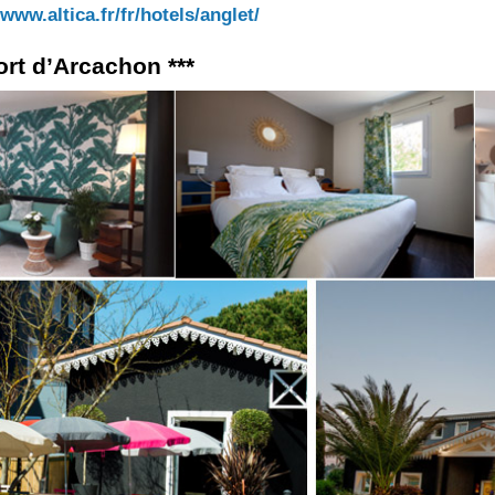
:
www.altica.fr/fr/hotels/anglet/
ort d’Arcachon ***