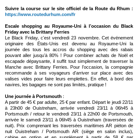
Suivre la course sur le site officiel de la Route du Rhum :
https://www.routedurhum.com/fr
Escale shopping au Royaume-Uni à l’occasion du Black
Friday avec la Brittany Ferries
Le Black Friday, c'est vendredi 23 novembre. Cet événement
originaire des États-Unis est devenu au Royaume-Uni la
journée des tous les accros du shopping avec des rabais
pouvant aller jusqu'à 80% ! Pour combiner achats de Noël et
escapade dépaysante, il suffit tout simplement de traverser la
Manche avec Brittany Ferries. Pour l’occasion, la compagnie
recommande à ses voyageurs d'arriver sur place avec des
valises vides pour faire leurs emplettes. En effet, à bord des
navires, les bagages ne sont pas limités, pratique !
Une journée à Portsmouth
:
A partir de 45 € par adulte, 25 € par enfant. Départ le jeudi 22/11
à 23h00 de Ouistreham, arrivée vendredi 23/11 à 06h45 à
Portsmouth / retour le vendredi 23/11 à 22h00 de Portsmouth,
arrivée le samedi 23/11 à 06h45 à Ouistreham (traversées de
nuit). Prix comprenant les traversées maritimes AR piéton de
nuit Ouistreham / Portsmouth AR (siège en salon inclus),
cabine en option et en supplément à partir de 58 € par