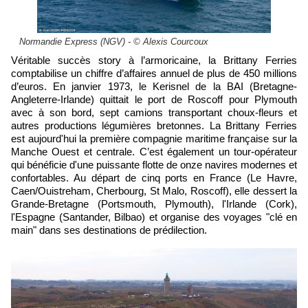
Normandie Express (NGV) - © Alexis Courcoux
Véritable succès story à l’armoricaine, la Brittany Ferries
comptabilise un chiffre d’affaires annuel de plus de 450 millions
d’euros. En janvier 1973, le Kerisnel de la BAI (Bretagne-
Angleterre-Irlande) quittait le port de Roscoff pour Plymouth
avec à son bord, sept camions transportant choux-fleurs et
autres productions légumières bretonnes. La Brittany Ferries
est aujourd'hui la première compagnie maritime française sur la
Manche Ouest et centrale. C’est également un tour-opérateur
qui bénéficie d'une puissante flotte de onze navires modernes et
confortables. Au départ de cinq ports en France (Le Havre,
Caen/Ouistreham, Cherbourg, St Malo, Roscoff), elle dessert la
Grande-Bretagne (Portsmouth, Plymouth), l'Irlande (Cork),
l'Espagne (Santander, Bilbao) et organise des voyages "clé en
main" dans ses destinations de prédilection.