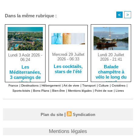
<
>
Dans la même rubrique :
Mercredi 29 Juillet
Lundi 20 Juillet
Lundi 3 Août 2026 -
2026 - 06:33
2026 - 21:41
06:24
Les cocktails,
Balade
Les
stars de l’été
champêtre à
Méditerranées,
vélo le long du
3 campings de
canal
rêve à
France
|
Destinations
|
Hébergement
|
Art de vivre
|
Transport
|
Culture
|
Croisières
|
d’Orléans, dans
Marseillan-
Sports-loisirs
|
Bons Plans
|
Bien-être
|
Mentions légales
|
Point de vue
|
Livres
le Loiret
Plage
|
Plan du site
Syndication
Mentions légales