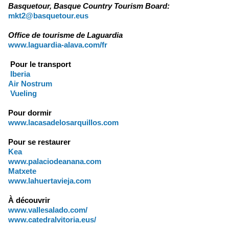
Basquetour, Basque Country Tourism Board:
mkt2@basquetour.eus
Office de tourisme de Laguardia
www.laguardia-alava.com/fr
Pour le transport
Iberia
Air Nostrum
Vueling
Pour dormir
www.lacasadelosarquillos.com
Pour se restaurer
Kea
www.palaciodeanana.com
Matxete
www.lahuertavieja.com
À découvrir
www.vallesalado.com/
www.catedralvitoria.eus/