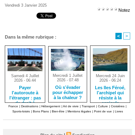
Vendredi 3 Janvier 2025
Notez
<
>
Dans la même rubrique :
Mercredi 1 Juillet
Mercredi 24 Juin
Samedi 4 Juillet
2026 - 07:48
2026 - 06:24
2026 - 06:44
Où s’évader
Les Iles Féroé,
Payer
pour échapper
l’archipel qui
l'autoroute à
à la chaleur ?
résiste à la
l'étranger : pas
canicule
de droit à
France
|
Destinations
|
Hébergement
|
Art de vivre
|
Transport
|
Culture
|
Croisières
|
l'erreur !
Sports-loisirs
|
Bons Plans
|
Bien-être
|
Mentions légales
|
Point de vue
|
Livres
|