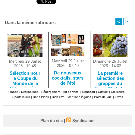
<
>
Dans la même rubrique :
Mercredi 29 Juillet
Dimanche 26 Juillet
Mercredi 29 Juillet
2026 - 07:49
2026 - 14:02
2026 - 19:48
De nouveaux
La première
Sélection pour
cocktails, stars
sélection des
la Coupe du
de l’été
grappes du
Monde de la
Guide Michelin
Pâtisserie à La
France
|
Destinations
|
Hébergement
|
Art de vivre
|
Transport
|
Culture
|
Croisières
|
Nouvelle-
Sports-loisirs
|
Bons Plans
|
Bien-être
|
Mentions légales
|
Point de vue
|
Livres
Orléans
|
Plan du site
Syndication