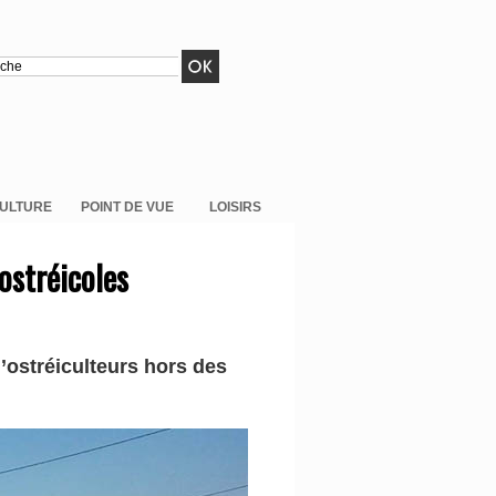
ULTURE
POINT DE VUE
LOISIRS
ostréicoles
’ostréiculteurs hors des