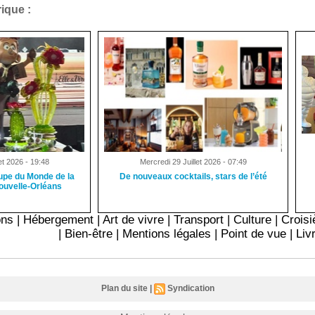
ique :
et 2026 - 19:48
Mercredi 29 Juillet 2026 - 07:49
oupe du Monde de la
De nouveaux cocktails, stars de l’été
Nouvelle-Orléans
ons
|
Hébergement
|
Art de vivre
|
Transport
|
Culture
|
Croisi
|
Bien-être
|
Mentions légales
|
Point de vue
|
Liv
Plan du site
|
Syndication