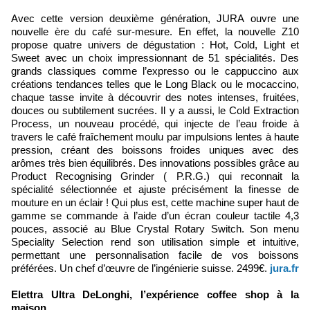
Avec cette version deuxième génération, JURA ouvre une
nouvelle ère du café sur-mesure. En effet, la nouvelle Z10
propose quatre univers de dégustation : Hot, Cold, Light et
Sweet avec un choix impressionnant de 51 spécialités. Des
grands classiques comme l’expresso ou le cappuccino aux
créations tendances telles que le Long Black ou le mocaccino,
chaque tasse invite à découvrir des notes intenses, fruitées,
douces ou subtilement sucrées. Il y a aussi, le Cold Extraction
Process, un nouveau procédé, qui injecte de l’eau froide à
travers le café fraîchement moulu par impulsions lentes à haute
pression, créant des boissons froides uniques avec des
arômes très bien équilibrés. Des innovations possibles grâce au
Product Recognising Grinder ( P.R.G.) qui reconnait la
spécialité sélectionnée et ajuste précisément la finesse de
mouture en un éclair ! Qui plus est, cette machine super haut de
gamme se commande à l’aide d’un écran couleur tactile 4,3
pouces, associé au Blue Crystal Rotary Switch. Son menu
Speciality Selection rend son utilisation simple et intuitive,
permettant une personnalisation facile de vos boissons
préférées. Un chef d’œuvre de l’ingénierie suisse. 2499€.
jura.fr
Elettra Ultra DeLonghi, l’expérience coffee shop à la
maison