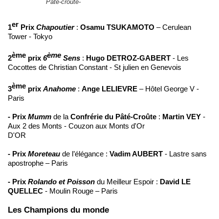
Pâté-croûte-
er
1
Prix
Chapoutier
:
Osamu TSUKAMOTO
– Cerulean
Tower - Tokyo
ème
ème
2
prix
6
Sens
:
Hugo DETROZ-GABERT
- Les
Cocottes de Christian Constant - St julien en Genevois
ème
3
prix
Anahome
:
Ange LELIEVRE
– Hôtel George V -
Paris
- Prix
Mumm
de la
Confrérie du Pâté-Croûte
:
Martin VEY
-
Aux 2 des Monts - Couzon aux Monts d'Or
D'OR
- Prix
Moreteau
de l’élégance :
Vadim AUBERT
- Lastre sans
apostrophe – Paris
- Prix
Rolando et Poisson
du Meilleur Espoir :
David LE
QUELLEC
- Moulin Rouge – Paris
Les Champions du monde