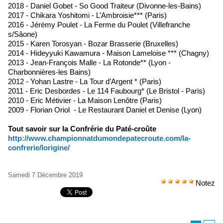
2018 - Daniel Gobet - So Good Traiteur (Divonne-les-Bains)
2017 - Chikara Yoshitomi - L’Ambroisie*** (Paris)
2016 - Jérémy Poulet - La Ferme du Poulet (Villefranche
s/Sâone)
2015 - Karen Torosyan - Bozar Brasserie (Bruxelles)
2014 - Hideyyuki Kawamura - Maison Lameloise *** (Chagny)
2013 - Jean-François Malle - La Rotonde** (Lyon -
Charbonnières-les Bains)
2012 - Yohan Lastre - La Tour d’Argent * (Paris)
2011 - Eric Desbordes - Le 114 Faubourg* (Le Bristol - Paris)
2010 - Eric Métivier - La Maison Lenôtre (Paris)
2009 - Florian Oriol - Le Restaurant Daniel et Denise (Lyon)
Tout savoir sur la Confrérie du Paté-croûte
http://www.championnatdumondepatecroute.com/la-
confrerie/lorigine/
Samedi 7 Décembre 2019
Notez