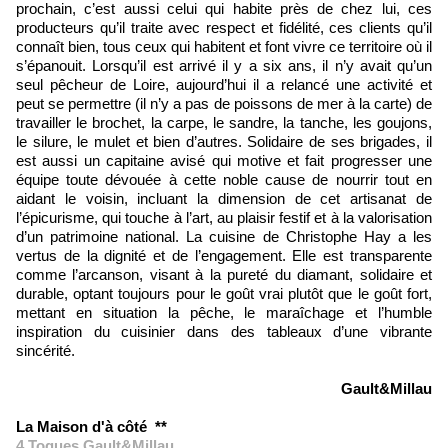
prochain, c’est aussi celui qui habite près de chez lui, ces
producteurs qu’il traite avec respect et fidélité, ces clients qu’il
connaît bien, tous ceux qui habitent et font vivre ce territoire où il
s’épanouit. Lorsqu’il est arrivé il y a six ans, il n’y avait qu’un
seul pêcheur de Loire, aujourd’hui il a relancé une activité et
peut se permettre (il n’y a pas de poissons de mer à la carte) de
travailler le brochet, la carpe, le sandre, la tanche, les goujons,
le silure, le mulet et bien d’autres. Solidaire de ses brigades, il
est aussi un capitaine avisé qui motive et fait progresser une
équipe toute dévouée à cette noble cause de nourrir tout en
aidant le voisin, incluant la dimension de cet artisanat de
l’épicurisme, qui touche à l’art, au plaisir festif et à la valorisation
d’un patrimoine national. La cuisine de Christophe Hay a les
vertus de la dignité et de l’engagement. Elle est transparente
comme l’arcanson, visant à la pureté du diamant, solidaire et
durable, optant toujours pour le goût vrai plutôt que le goût fort,
mettant en situation la pêche, le maraîchage et l’humble
inspiration du cuisinier dans des tableaux d’une vibrante
sincérité.
Gault&Millau
La Maison d'à côté **
4 Toques Gault&Millau