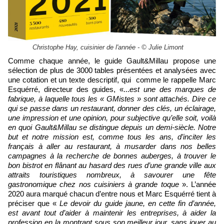
Christophe Hay, cuisinier de l'année - © Julie Limont
Comme chaque année, le guide Gault&Millau propose une
sélection de plus de 3000 tables présentées et analysées avec
une cotation et un texte descriptif, qui comme le rappelle Marc
Esquérré, directeur des guides, «...
est une des marques de
fabrique, à laquelle tous les « GMistes » sont attachés. Dire ce
qui se passe dans un restaurant, donner des clés, un éclairage,
une impression et une opinion, pour subjective qu’elle soit, voilà
en quoi Gault&Millau se distingue depuis un demi-siècle. Notre
but et notre mission est, comme tous les ans, d’inciter les
français à aller au restaurant, à musarder dans nos belles
campagnes à la recherche de bonnes auberges, à trouver le
bon bistrot en flânant au hasard des rues d’une grande ville aux
attraits touristiques nombreux, à savourer une fête
gastronomique chez nos cuisiniers à grande toque
». L’année
2020 aura marqué chacun d’entre nous et Marc Esquérré tient à
préciser que «
Le devoir du guide jaune, en cette fin d’année,
est avant tout d’aider à maintenir les entreprises, à aider la
profession en la montrant sous son meilleur jour, sans jouer au