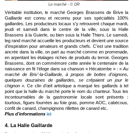
Le marché - © DR
Véritable institution, le marché Georges Brassens de Brive la
Gaillarde est connu et reconnu pour ses spécialités 100%
gaillardes. Les producteurs locaux s’y retrouvent chaque mardi,
jeudi et samedi dans le centre de la ville, sous la Halle
Brassens à la Guierle, ou bien sous la Halle Thiers. Le samedi,
leg rand marché accueille les producteurs et devient une source
d’inspiration pour amateurs et grands chefs. C’est une tradition
ancrée dans la ville, on part au marché comme en promenade,
en arpentant les étalages riches de produits du terroir. Georges
Brassens, dont on commémore cette année le centenaire de la
naissance en fit l’éloge dans sa chanson « Hécatombe » :
« Au
marché de Briv’-la-Gaillarde, à propos de bottes d’oignons,
quelques douzaines de gaillardes, se crêpaient un jour le
chignon ».
Ce clin d’œil artistique a marqué les gaillards à tel
point que la halle du marché porte le nom du chanteur. Tous les
incontournables de la gastronomie locale sont présents :
tourtous, figues fourrées au foie gras, pomme AOC, cabécous,
confit de canard, champignons rillettes de canard etc.
Plus d’informations
ici
4. La Halle Gaillarde