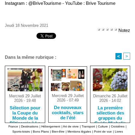
Instagram : @BriveTourisme - YouTube : Brive Tourisme
Jeudi 18 Novembre 2021
Notez
<
>
Dans la même rubrique :
Mercredi 29 Juillet
Dimanche 26 Juillet
Mercredi 29 Juillet
2026 - 07:49
2026 - 14:02
2026 - 19:48
De nouveaux
La première
Sélection pour
cocktails, stars
sélection des
la Coupe du
de l’été
grappes du
Monde de la
Guide Michelin
Pâtisserie à La
France
|
Destinations
|
Hébergement
|
Art de vivre
|
Transport
|
Culture
|
Croisières
|
Nouvelle-
Sports-loisirs
|
Bons Plans
|
Bien-être
|
Mentions légales
|
Point de vue
|
Livres
Orléans