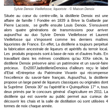
Sylvie Denoix Vieillefosse, liquoriste - © Maison Denoix
Située au cœur du centre-ville, la distillerie Denoix est une
affaire de famille ! Fondée en 1839 à Brive la Gaillarde par
Pierre Lacoste, se greffe ensuite Louis Denoix. S’ensuivent
alors quatre générations de transmissions pour arriver
aujourd’hui au duo Sylvie Denoix Vieillefosse et Laurent
Vieillefosse qui s’imposent comme les derniers maîtres
liquoristes de France. En effet, La distillerie a toujours perpétué
la fabrication ancestrale de liqueurs et apéritifs du terroir local.
Les produits proposés sont à base de noix et d’autres fruits. En
travaillant dans les mêmes conditions qu’au XIXe siècle, la
distillerie Denoix préserve ainsi un patrimoine et un savoir-faire
précieux. En2007,ladistillerieDenoixa d’ailleurs reçu le label
d’Etat «Entreprise du Patrimoine Vivant» qui récompense
l’excellence du savoir-faire français. Aujourd’hui, la distillerie
propose un large panel de liqueurs classiques ou originales dont
la Suprême Denoix 30° ou l’apéritif le « QuinquiNoix 17° », tous
deux primés par le concours général d’agriculture en 2011. La
distillerie qui est ouverte au public permet aux curieux de
découvrir les chais et la salle de distillation où sont utilisées 4
tonnes de noix chaque année.