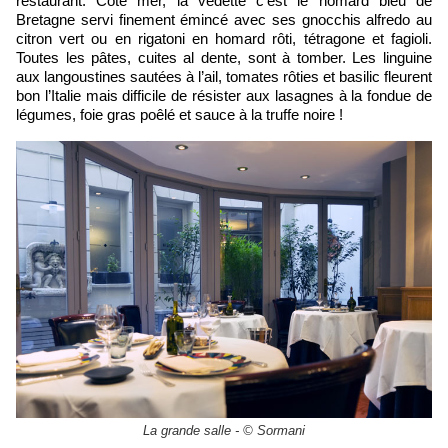
restaurant. Côté mer, la vedette c’est le homard bleu de
Bretagne servi finement émincé avec ses gnocchis alfredo au
citron vert ou en rigatoni en homard rôti, tétragone et fagioli.
Toutes les pâtes, cuites al dente, sont à tomber. Les linguine
aux langoustines sautées à l’ail, tomates rôties et basilic fleurent
bon l’Italie mais difficile de résister aux lasagnes à la fondue de
légumes, foie gras poêlé et sauce à la truffe noire !
La grande salle - © Sormani