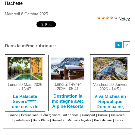
Hachette
Mercredi 8 Octobre 2025
Notez
<
>
Dans la même rubrique :
Lundi 2 Février
Vendredi 30 Janvier
Lundi 30 Mars 2026
2026 - 05:41
2026 - 14:51
- 15:47
Destination la
Viva Miches en
Le Palacete
montagne avec
République
Severo*****,
Alpine Resorts
Dominicaine,
une oasis de
un all inclusive
plénitude à
France
|
Destinations
|
Hébergement
|
Art de vivre
|
Transport
|
Culture
|
Croisières
|
idéal
Porto
Sports-loisirs
|
Bons Plans
|
Bien-être
|
Mentions légales
|
Point de vue
|
Livres