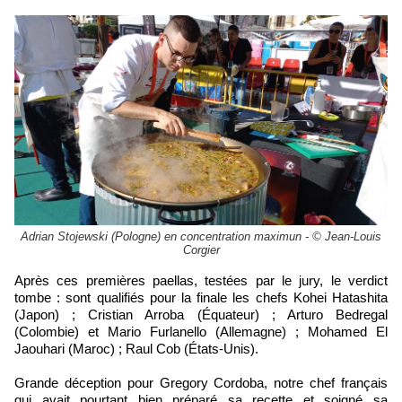
Adrian Stojewski (Pologne) en concentration maximun - © Jean-Louis
Corgier
Après ces premières paellas, testées par le jury, le verdict
tombe : sont qualifiés pour la finale les chefs Kohei Hatashita
(Japon) ; Cristian Arroba (Équateur) ; Arturo Bedregal
(Colombie) et Mario Furlanello (Allemagne) ; Mohamed El
Jaouhari (Maroc) ; Raul Cob (États-Unis).
​Grande déception pour Gregory Cordoba, notre chef français
qui avait pourtant bien préparé sa recette et soigné sa