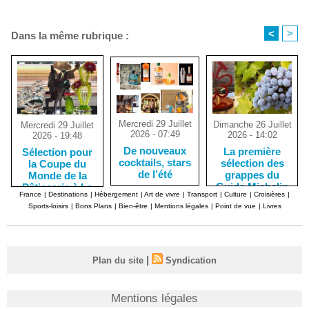
<
>
Dans la même rubrique :
Mercredi 29 Juillet
Dimanche 26 Juillet
Mercredi 29 Juillet
2026 - 07:49
2026 - 14:02
2026 - 19:48
De nouveaux
La première
Sélection pour
cocktails, stars
sélection des
la Coupe du
de l’été
grappes du
Monde de la
Guide Michelin
Pâtisserie à La
France
|
Destinations
|
Hébergement
|
Art de vivre
|
Transport
|
Culture
|
Croisières
|
Nouvelle-
Sports-loisirs
|
Bons Plans
|
Bien-être
|
Mentions légales
|
Point de vue
|
Livres
Orléans
|
Plan du site
Syndication
Mentions légales