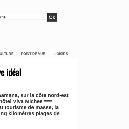
ULTURE
POINT DE VUE
LOISIRS
e idéal
 Samana, sur la côte nord-est
hôtel Viva Miches ****
du tourisme de masse, la
cinq kilomètres plages de