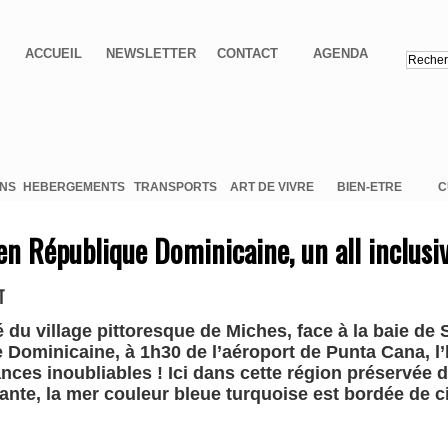
ACCUEIL
NEWSLETTER
CONTACT
AGENDA
ONS
HEBERGEMENTS
TRANSPORTS
ART DE VIVRE
BIEN-ETRE
C
en République Dominicaine, un all inclusiv
T
é du village pittoresque de Miches, face à la baie de
 Dominicaine, à 1h30 de l’aéroport de Punta Cana, l’
ces inoubliables ! Ici dans cette région préservée 
iante, la mer couleur bleue turquoise est bordée de 