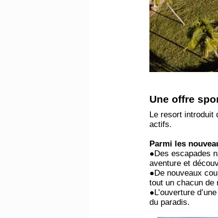
​Une offre spo
Le resort introduit
actifs.
Parmi les nouveau
●Des escapades nau
aventure et découv
●De nouveaux cour
tout un chacun de 
●L’ouverture d’une
du paradis.