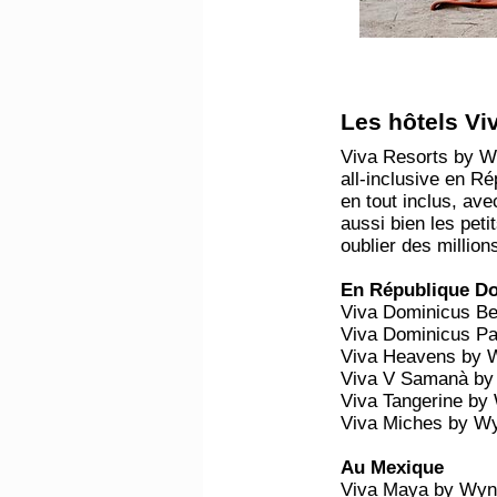
Les hôtels Vi
Viva Resorts by Wy
all-inclusive en R
en tout inclus, ave
aussi bien les peti
oublier des million
En République D
Viva Dominicus B
Viva Dominicus P
Viva Heavens by 
Viva V Samanà by 
Viva Tangerine by
Viva Miches by W
Au Mexique
Viva Maya by Wyn