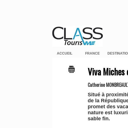
ACCUEIL
FRANCE
DESTINATI
Viva Miches 
Catherine MONBREAUL
Situé à proximit
de la République
promet des vacan
nature est luxur
sable fin.