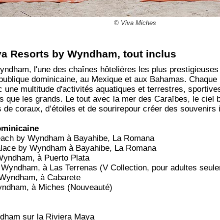
© Viva Miches
va Resorts by Wyndham, tout inclus
ndham, l'une des chaînes hôtelières les plus prestigieuses
épublique dominicaine, au Mexique et aux Bahamas. Chaque 
c une multitude d'activités aquatiques et terrestres, sportive
ts que les grands. Le tout avec la mer des Caraïbes, le ciel bl
s de coraux, d’étoiles et de sourirepour créer des souvenirs 
ominicaine
each by Wyndham à Bayahibe, La Romana
alace by Wyndham à Bayahibe, La Romana
Wyndham, à Puerto Plata
Wyndham, à Las Terrenas (V Collection, pour adultes seul
 Wyndham, à Cabarete
yndham, à Miches (Nouveauté)
dham sur la Riviera Maya