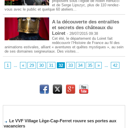
proposent sous l’égide de Robin Renucci
et de Serge Lipszyc, plus de 110 rendez-
vous avec le public et quelque 60 ateliers...
A la découverte des entrailles
et secrets des châteaux du
Loiret
-
28/07/2015 09:38
Cet été, le département du Loiret fait
redécouvrir l’Histoire de France au fil des
animations estivales, alliant « aventures et quêtes mystiques », au sein
de ses domaines seigneuriaux. Des visites...
1
...
«
29
30
31
32
33
34
35
»
...
42
Le VVF Village Lège-Cap-Ferret rouvre ses portes aux
vacanciers