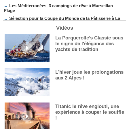
Les Méditerranées, 3 campings de rêve à Marseillan-
Plage
Sélection pour la Coupe du Monde de la Pâtisserie à La
Nouvelle-Orléans
Vidéos
De nouveaux cocktails, stars de l’été
Les cocktails, stars de l’été
La Porquerolle’s Classic sous
le signe de l'élégance des
La première sélection des grappes du Guide Michelin
yachts de tradition
L'hiver joue les prolongations
aux 2 Alpes !
Titanic le rêve englouti, une
expérience à couper le souffle
!