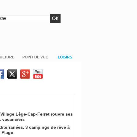
ULTURE
POINT DE VUE
LOISIRS
Village Lège-Cap-Ferret rouvre ses
x vacanciers
iterranées, 3 campings de rêve à
n-Plage
on pour la Coupe du Monde de la