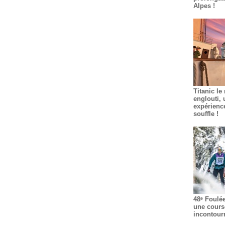
Alpes !
Titanic le
englouti, 
expérienc
souffle !
48ᵉ Foulé
une cours
incontour