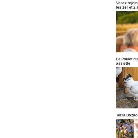
Venez rejoi
les 1er et 2
Le Poulet du
assiette
Terra Byzace