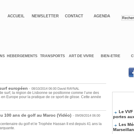
ACCUEIL
NEWSLETTER
CONTACT
AGENDA
ONS
HEBERGEMENTS
TRANSPORTS
ART DE VIVRE
BIEN-ETRE
C
 surf européen
-
08/10/2014 06:00
David RAYNAL
de surf, la région de Lisbonne se positionne comme l’une des
 en Europe pour la pratique de ce sport de glisse. Cette année
Le VVF 
portes au
ou 100 ans de golf au Maroc (Vidéo)
-
09/09/2014 06:00
Les Méd
centenaire du golf et le Trophée Hassan II est depuis 41 ans la
Marseilla
arquante.
Sélecti