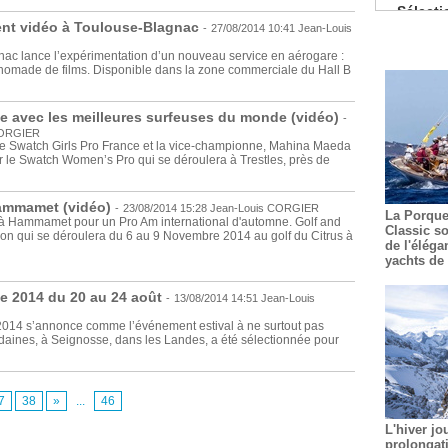
Pâtisserie
nt vidéo à Toulouse-Blagnac
-
27/08/2014 10:41
Jean-Louis
De nouv
nac lance l’expérimentation d’un nouveau service en aérogare :
Les coc
nomade de films. Disponible dans la zone commerciale du Hall B
La prem
Guide Mic
e avec les meilleures surfeuses du monde (vidéo)
-
CORGIER
le Swatch Girls Pro France et la vice-championne, Mahina Maeda
r le Swatch Women’s Pro qui se déroulera à Trestles, près de
Hammamet (vidéo)
-
23/08/2014 15:28
Jean-Louis CORGIER
La Porque
 à Hammamet pour un Pro Am international d'automne. Golf and
Classic so
ion qui se déroulera du 6 au 9 Novembre 2014 au golf du Citrus à
de l'éléga
yachts de 
e 2014 du 20 au 24 août
-
13/08/2014 14:51
Jean-Louis
2014 s’annonce comme l’événement estival à ne surtout pas
aines, à Seignosse, dans les Landes, a été sélectionnée pour
7
38
»
...
46
L'hiver jo
prolongat