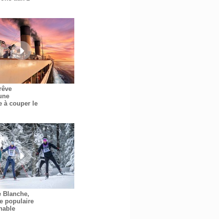
 rêve
une
e à couper le
e Blanche,
e populaire
nable