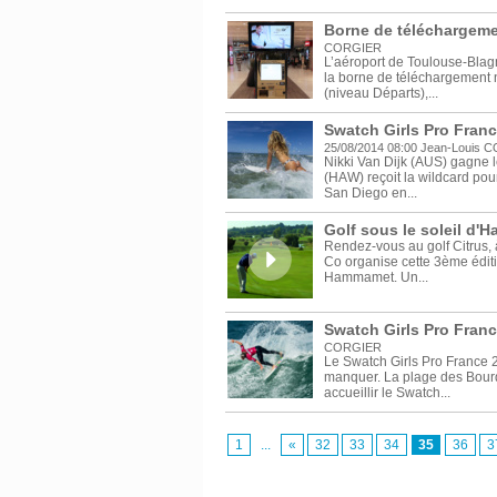
Borne de téléchargeme
CORGIER
L’aéroport de Toulouse-Blag
la borne de téléchargement 
(niveau Départs),...
Swatch Girls Pro Franc
25/08/2014 08:00
Jean-Louis 
Nikki Van Dijk (AUS) gagne 
(HAW) reçoit la wildcard pou
San Diego en...
Golf sous le soleil d'
Rendez-vous au golf Citrus,
Co organise cette 3ème édit
Hammamet. Un...
Swatch Girls Pro Franc
CORGIER
Le Swatch Girls Pro France 
manquer. La plage des Bourd
accueillir le Swatch...
1
...
«
32
33
34
35
36
3