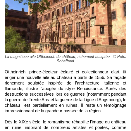
La magnifique aile Ottheinrich du château, richement sculptée - © Petra
Schaffrodt
Ottheinrich,
prince-électeur éclairé et collectionneur d'art
,
fit
ériger une nouvelle aile au château à partir de 1556.
S
a façade
richement sculptée inspirée de l’architecture italienne et
flamande,
illustre l’apogée du style Renaissance.
Après des
destructions successives
lors de guerres (notamment pendant
la guerre de Trente Ans et la guerre de la Ligue d'Augsbourg), le
châ
teau
est partiellement en ruines
.
Il
reste un témoignage
impressionnant de la grandeur passée de la région.
Dès le XIXe siècle, le romantisme réhabilite l’image du château
en ruine, inspirant de nombreux artistes et poètes, comme