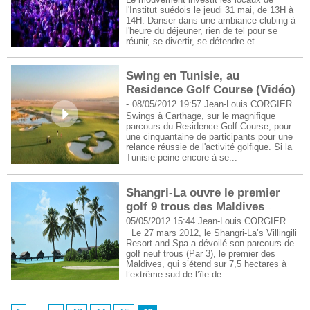
l'Institut suédois le jeudi 31 mai, de 13H à
14H. Danser dans une ambiance clubing à
l'heure du déjeuner, rien de tel pour se
réunir, se divertir, se détendre et...
Swing en Tunisie, au
Residence Golf Course (Vidéo)
-
08/05/2012 19:57
Jean-Louis CORGIER
Swings à Carthage, sur le magnifique
parcours du Residence Golf Course, pour
une cinquantaine de participants pour une
relance réussie de l'activité golfique. Si la
Tunisie peine encore à se...
Shangri-La ouvre le premier
golf 9 trous des Maldives
-
05/05/2012 15:44
Jean-Louis CORGIER
Le 27 mars 2012, le Shangri-La’s Villingili
Resort and Spa a dévoilé son parcours de
golf neuf trous (Par 3), le premier des
Maldives, qui s’étend sur 7,5 hectares à
l’extrême sud de l’île de...