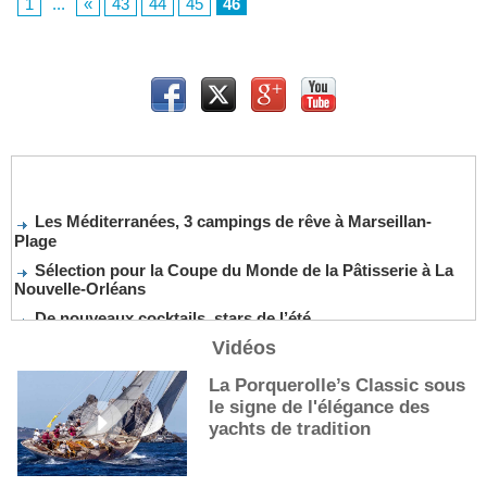
1
...
«
43
44
45
46
Les Méditerranées, 3 campings de rêve à Marseillan-
Plage
Sélection pour la Coupe du Monde de la Pâtisserie à La
Nouvelle-Orléans
De nouveaux cocktails, stars de l’été
Les cocktails, stars de l’été
Vidéos
La première sélection des grappes du Guide Michelin
La Porquerolle’s Classic sous
Balade champêtre à vélo le long du canal d’Orléans, dans
le signe de l'élégance des
le Loiret
yachts de tradition