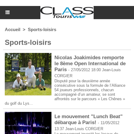
Accueil
>
Sports-loisirs
Sports-loisirs
Nicolas Joakimides remporte
le 8ème Open International de
Paris
-
27/05/2012 18:00
Jean-Louis
CORGIER
Disputé pour la deuxième année
consécutive sous la formule de l’Alliance
54 joueurs professionnels, chacun
accompagné d’un amateur, se sont
affrontés sur le parcours « Les Chênes »
du golf du Lys...
Le mouvement "Lunch Beat"
débarque à Paris!
-
11/05/2012
13:37
Jean-Louis CORGIER
Le mouvement investit les locaux de