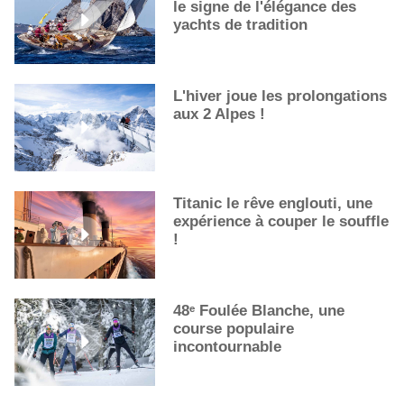
le signe de l'élégance des
La première sélection des grappes du Guide Michelin
yachts de tradition
L'hiver joue les prolongations
aux 2 Alpes !
Titanic le rêve englouti, une
expérience à couper le souffle
!
48ᵉ Foulée Blanche, une
course populaire
incontournable