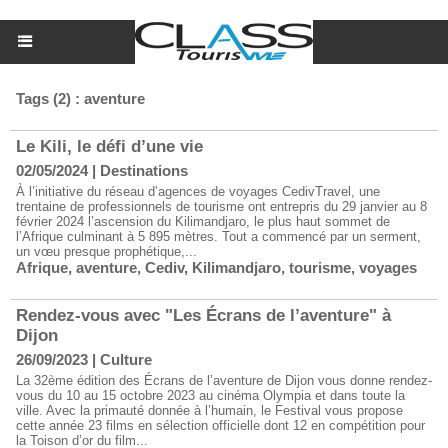
Tags (2) : aventure
Le Kili, le défi d’une vie
02/05/2024
|
Destinations
À l’initiative du réseau d’agences de voyages CedivTravel, une
trentaine de professionnels de tourisme ont entrepris du 29 janvier au 8
février 2024 l’ascension du Kilimandjaro, le plus haut sommet de
l’Afrique culminant à 5 895 mètres. Tout a commencé par un serment,
un vœu presque prophétique,...
Afrique
,
aventure
,
Cediv
,
Kilimandjaro
,
tourisme
,
voyages
Rendez-vous avec "Les Écrans de l’aventure" à
Dijon
26/09/2023
|
Culture
​La 32ème édition des Écrans de l’aventure de Dijon vous donne rendez-
vous du 10 au 15 octobre 2023 au cinéma Olympia et dans toute la
ville. Avec la primauté donnée à l’humain, le Festival vous propose
cette année 23 films en sélection officielle dont 12 en compétition pour
la Toison d’or du film...