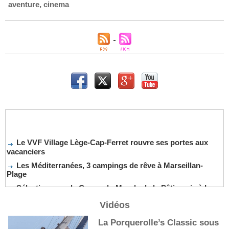
aventure
,
cinema
Le VVF Village Lège-Cap-Ferret rouvre ses portes aux
vacanciers
Les Méditerranées, 3 campings de rêve à Marseillan-
Plage
Sélection pour la Coupe du Monde de la Pâtisserie à La
Nouvelle-Orléans
Vidéos
De nouveaux cocktails, stars de l’été
La Porquerolle’s Classic sous
Les cocktails, stars de l’été