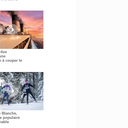
 rêve
une
e à couper le
e Blanche,
e populaire
nable