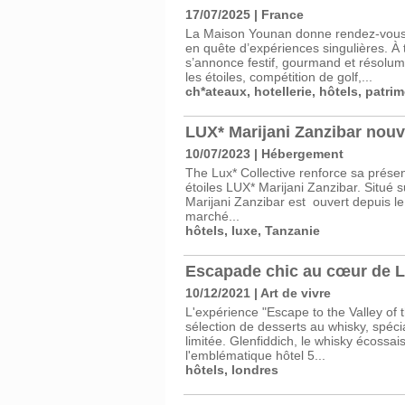
17/07/2025
|
France
La Maison Younan donne rendez-vous 
en quête d’expériences singulières. À t
s’annonce festif, gourmand et résolum
les étoiles, compétition de golf,...
ch*ateaux
,
hotellerie
,
hôtels
,
patrim
LUX* Marijani Zanzibar nouve
10/07/2023
|
Hébergement
The Lux* Collective renforce sa présen
étoiles LUX* Marijani Zanzibar. Situé
Marijani Zanzibar est ouvert depuis le 
marché...
hôtels
,
luxe
,
Tanzanie
Escapade chic au cœur de Lo
10/12/2021
|
Art de vivre
L'expérience "Escape to the Valley of 
sélection de desserts au whisky, spé
limitée. Glenfiddich, le whisky écossai
l'emblématique hôtel 5...
hôtels
,
londres