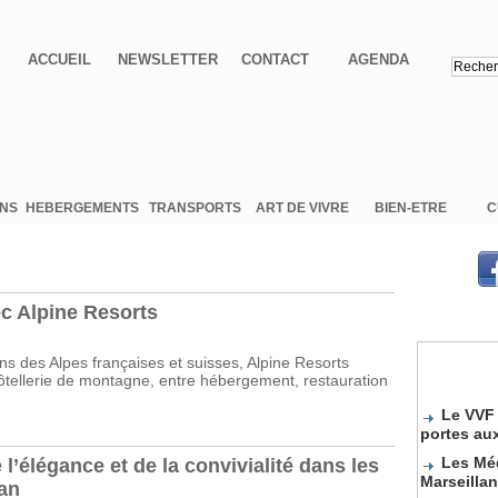
ACCUEIL
NEWSLETTER
CONTACT
AGENDA
ONS
HEBERGEMENTS
TRANSPORTS
ART DE VIVRE
BIEN-ETRE
C
c Alpine Resorts
ons des Alpes françaises et suisses, Alpine Resorts
tellerie de montagne, entre hébergement, restauration
Le VVF 
portes au
Les Méd
l’élégance et de la convivialité dans les
Marseilla
an
Sélecti