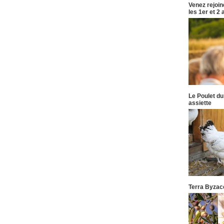
Venez rejoi
les 1er et 2
Le Poulet du
assiette
Terra Byzace