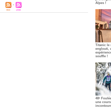
Alpes !
Titanic le
englouti, 
expérienc
souffle !
48ᵉ Foulé
une cours
incontour