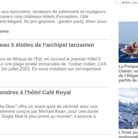
Pâtisserie
aux épicuriens, amateurs de patrimoine et voyageurs
De nouv
ravers cinq châteaux-hôtels d’exception, l’été
Les coc
ent élégant. Au pro-gramme : garden party, dîner sous
La prem
oine
Guide Mic
au 5 étoiles de l’archipel tanzanien
ce en Afrique de l'Est, en ouvrant le premier hôtel 5
 sur une plage privée immaculée de l'océan Indien, LUX
La Porque
1er juillet 2023. En nous installant sur cet important
Classic so
de l'éléga
yachts de 
ndres à l'hôtel Café Royal
the Deer" offre un avant-goût de sérénité avec une
cialement conçus par Michael Kwan, pour une durée
s Single Malt le plus primé au monde*, s’associe à
L'hiver jo
prolongat