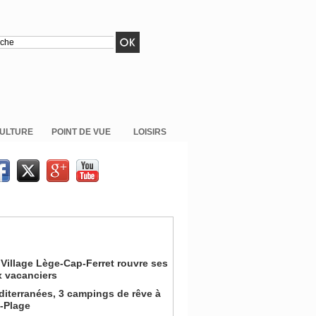
ULTURE
POINT DE VUE
LOISIRS
Village Lège-Cap-Ferret rouvre ses
x vacanciers
iterranées, 3 campings de rêve à
n-Plage
on pour la Coupe du Monde de la