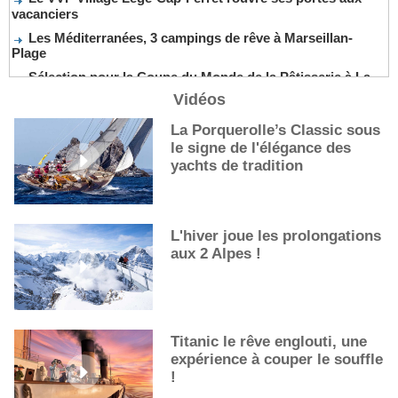
vacanciers
Les Méditerranées, 3 campings de rêve à Marseillan-
Plage
Sélection pour la Coupe du Monde de la Pâtisserie à La
Nouvelle-Orléans
Vidéos
De nouveaux cocktails, stars de l’été
La Porquerolle’s Classic sous
Les cocktails, stars de l’été
le signe de l'élégance des
La première sélection des grappes du Guide Michelin
yachts de tradition
L'hiver joue les prolongations
aux 2 Alpes !
Titanic le rêve englouti, une
expérience à couper le souffle
!