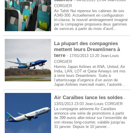
CORGIER
Air Tahiti Nui repense les cabines de ses
A340-300. Actuellement en configuration
tri-classe, le nouvel aménagement imaginé
par la compagnie proposera deux gammes
de services à partir du mois d’avril...
La plupart des compagnies
mettent leurs Dreamliners à
terre
-
17/01/2013 13:20
Jean-Louis
CORGIER
Hormis Japan Airlines et ANA, United, Air
India, LAN, LOT et Qatar Airways ont mis
à terre leurs Dreamliners. Suite à
l’atterrissage d’urgence d’un avion de
Japan Airlines mercredi matin, l’autorité...
Air Caraïbes lance les soldes
-
13/01/2013 23:03
Jean-Louis CORGIER
La compagnie aérienne Air Caraïbes
annonce une série de promotions à partir
de 399 euros aller-retour sur l’ensemble de
son réseau long-courrier, valable jusqu’au
31 janvier. Depuis le 10 janvier...