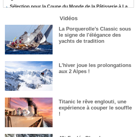
Sélection pour la Coupe du Monde de la Pâtisserie à La
Nouvelle-Orléans
Vidéos
De nouveaux cocktails, stars de l’été
Les cocktails, stars de l’été
La Porquerolle’s Classic sous
le signe de l'élégance des
La première sélection des grappes du Guide Michelin
yachts de tradition
L'hiver joue les prolongations
aux 2 Alpes !
Titanic le rêve englouti, une
expérience à couper le souffle
!