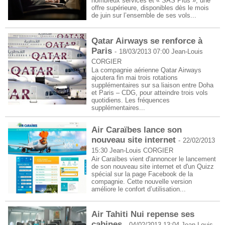
nombreux services et « SAS Plus », une
offre supérieure, disponibles dès le mois
de juin sur l’ensemble de ses vols...
Qatar Airways se renforce à
Paris
-
18/03/2013 07:00
Jean-Louis
CORGIER
La compagnie aérienne Qatar Airways
ajoutera fin mai trois rotations
supplémentaires sur sa liaison entre Doha
et Paris – CDG, pour atteindre trois vols
quotidiens. Les fréquences
supplémentaires...
Air Caraïbes lance son
nouveau site internet
-
22/02/2013
15:30
Jean-Louis CORGIER
Air Caraïbes vient d'annoncer le lancement
de son nouveau site internet et d'un Quizz
spécial sur la page Facebook de la
compagnie. Cette nouvelle version
améliore le confort d’utilisation...
Air Tahiti Nui repense ses
cabines
-
04/02/2013 13:04
Jean-Louis