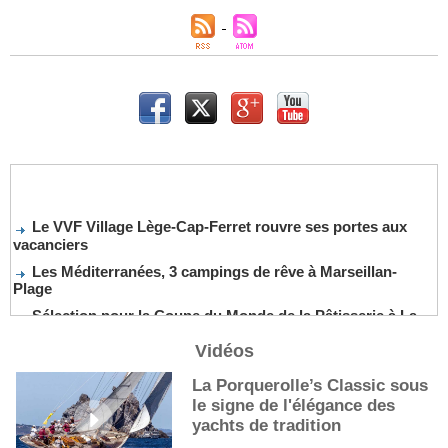
Le VVF Village Lège-Cap-Ferret rouvre ses portes aux
vacanciers
Les Méditerranées, 3 campings de rêve à Marseillan-
Plage
Sélection pour la Coupe du Monde de la Pâtisserie à La
Nouvelle-Orléans
Vidéos
De nouveaux cocktails, stars de l’été
Les cocktails, stars de l’été
La Porquerolle’s Classic sous
le signe de l'élégance des
La première sélection des grappes du Guide Michelin
yachts de tradition