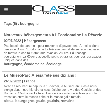
Tags (5) : bourgogne
Nouveaux hébergements à l’Ecodomaine La Rêverie
02/07/2022
|
Hébergement
Pas besoin de partir loin pour trouver le dépaysement. À moins d'une
heure de Dijon, l'Ecodomaine La Rêverie permet de se reconnecter et
de mettre le cap tout droit sur l'évasion. Au cœur du bocage
bourguignon, La Rêverie accueille petits et grands pour des escapades
uniques dans des...
bourgogne
,
écodomaine
,
écolodge
Le MuséoParc Alésia fête ses dix ans !
24/02/2022
|
France
Avec sa réouverture depuis le 15 février, le MuséoParc Alésia nous
plonge dans notre histoire et nous éclaire sur la vie des Gaulois et des
Romains. C'est le seul site en France à apporter un éclairage sur la
transition entre le monde celte et le monde gallo-romain.
alesia
,
bourgogne
,
gaule
,
gaulois
,
romains