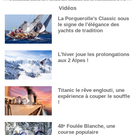
Nouvelle-Orléans
Vidéos
De nouveaux cocktails, stars de l’été
La Porquerolle’s Classic sous
Les cocktails, stars de l’été
le signe de l'élégance des
La première sélection des grappes du Guide Michelin
yachts de tradition
L'hiver joue les prolongations
aux 2 Alpes !
Titanic le rêve englouti, une
expérience à couper le souffle
!
48ᵉ Foulée Blanche, une
course populaire