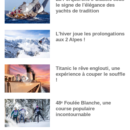
Les cocktails, stars de l’été
le signe de l'élégance des
La première sélection des grappes du Guide Michelin
yachts de tradition
L'hiver joue les prolongations
aux 2 Alpes !
Titanic le rêve englouti, une
expérience à couper le souffle
!
48ᵉ Foulée Blanche, une
course populaire
incontournable