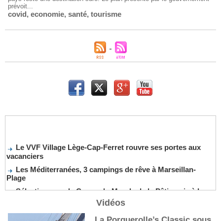
prévoit...
covid
,
economie
,
santé
,
tourisme
Le VVF Village Lège-Cap-Ferret rouvre ses portes aux
vacanciers
Les Méditerranées, 3 campings de rêve à Marseillan-
Plage
Sélection pour la Coupe du Monde de la Pâtisserie à La
Nouvelle-Orléans
Vidéos
De nouveaux cocktails, stars de l’été
La Porquerolle’s Classic sous