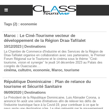
Tags (2) : economie
Maroc : ​Le Ciné-Tourisme vecteur de
développement de la Région Draa-Tafilalet
10/12/2023
|
Destinations
La Chambre de Commerce d'Industrie et des Services de la Région de
Draa-Tafilalet organise en collaboration avec ses partenaires, le Premier
Forum Régional sur le Tourisme et le cinéma sous le thème ‘’Ciné-
tourisme, vision et synergie’’ le jeudi 14 décembre 2023 au Palais des
congrès de Ouarzazate....
cinéma
,
cultutre
,
economie
,
Maroc
,
tourisme
République Dominicaine : Plan de relance du
tourisme et Sécurité Sanitaire
06/09/2020
|
Destinations
Le Président de la République Dominicaine, Luis Abinader Corona, a
annoncé fin août une série d'initiatives afin de relever les défis de
l'industrie touristique face à la Covid-19, pour contribuer à ce que le
pays reste une destination sûre. Le plan présenté par le gouvernement