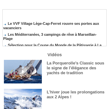
Le VVF Village Lège-Cap-Ferret rouvre ses portes aux
vacanciers
Les Méditerranées, 3 campings de rêve à Marseillan-
Plage
Sélection pour la Coupe du Monde de la Pâtisserie à La
Nouvelle-Orléans
Vidéos
De nouveaux cocktails, stars de l’été
Les cocktails, stars de l’été
La Porquerolle’s Classic sous
le signe de l'élégance des
La première sélection des grappes du Guide Michelin
yachts de tradition
L'hiver joue les prolongations
aux 2 Alpes !