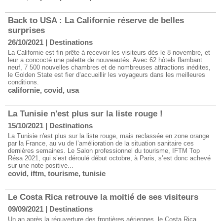
Back to USA : La Californie réserve de belles
surprises
26/10/2021
|
Destinations
La Californie est fin prête à recevoir les visiteurs dès le 8 novembre, et
leur a concocté une palette de nouveautés. Avec 62 hôtels flambant
neuf, 7 500 nouvelles chambres et de nombreuses attractions inédites,
le Golden State est fier d’accueillir les voyageurs dans les meilleures
conditions.
californie
,
covid
,
usa
La Tunisie n'est plus sur la liste rouge !
15/10/2021
|
Destinations
La Tunisie n'est plus sur la liste rouge, mais reclassée en zone orange
par la France, au vu de l’amélioration de la situation sanitaire ces
dernières semaines. Le Salon professionnel du tourisme, IFTM Top
Résa 2021, qui s’est déroulé début octobre, à Paris, s’est donc achevé
sur une note positive...
covid
,
iftm
,
tourisme
,
tunisie
Le Costa Rica retrouve la moitié de ses visiteurs
09/09/2021
|
Destinations
​Un an après la réouverture des frontières aériennes, le Costa Rica