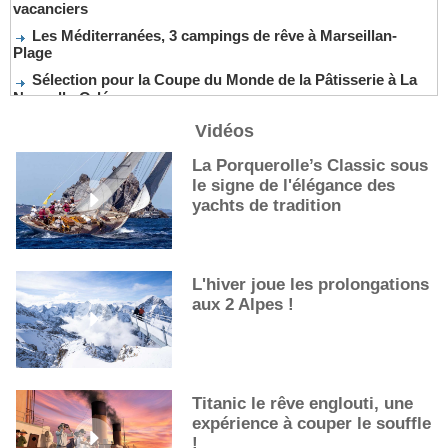
vacanciers
Les Méditerranées, 3 campings de rêve à Marseillan-
Plage
Sélection pour la Coupe du Monde de la Pâtisserie à La
Nouvelle-Orléans
De nouveaux cocktails, stars de l’été
Vidéos
Les cocktails, stars de l’été
La Porquerolle’s Classic sous
La première sélection des grappes du Guide Michelin
le signe de l'élégance des
yachts de tradition
L'hiver joue les prolongations
aux 2 Alpes !
Titanic le rêve englouti, une
expérience à couper le souffle
!