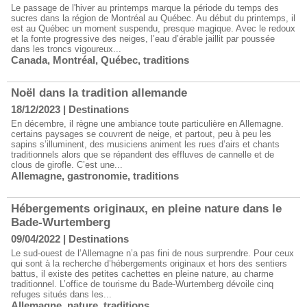
Le passage de l'hiver au printemps marque la période du temps des
sucres dans la région de Montréal au Québec. Au début du printemps, il
est au Québec un moment suspendu, presque magique. Avec le redoux
et la fonte progressive des neiges, l’eau d’érable jaillit par poussée
dans les troncs vigoureux...
Canada
,
Montréal
,
Québec
,
traditions
Noël dans la tradition allemande
18/12/2023
|
Destinations
En décembre, il règne une ambiance toute particulière en Allemagne.
certains paysages se couvrent de neige, et partout, peu à peu les
sapins s’illuminent, des musiciens animent les rues d’airs et chants
traditionnels alors que se répandent des effluves de cannelle et de
clous de girofle. C’est une...
Allemagne
,
gastronomie
,
traditions
Hébergements originaux, en pleine nature dans le
Bade-Wurtemberg
09/04/2022
|
Destinations
Le sud-ouest de l’Allemagne n’a pas fini de nous surprendre. Pour ceux
qui sont à la recherche d’hébergements originaux et hors des sentiers
battus, il existe des petites cachettes en pleine nature, au charme
traditionnel. L’office de tourisme du Bade-Wurtemberg dévoile cinq
refuges situés dans les...
Allemagne
,
nature
,
traditions