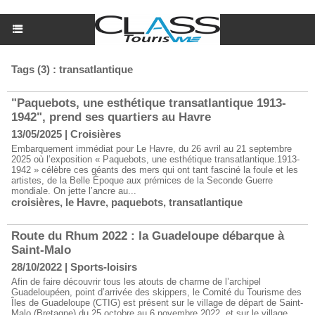
Tags (3) : transatlantique
"Paquebots, une esthétique transatlantique 1913-
1942", prend ses quartiers au Havre
13/05/2025
|
Croisières
Embarquement immédiat pour Le Havre, du 26 avril au 21 septembre
2025 où l’exposition « Paquebots, une esthétique transatlantique.1913-
1942 » célèbre ces géants des mers qui ont tant fasciné la foule et les
artistes, de la Belle Époque aux prémices de la Seconde Guerre
mondiale. On jette l’ancre au...
croisières
,
le Havre
,
paquebots
,
transatlantique
Route du Rhum 2022 : la Guadeloupe débarque à
Saint-Malo
28/10/2022
|
Sports-loisirs
Afin de faire découvrir tous les atouts de charme de l’archipel
Guadeloupéen, point d’arrivée des skippers, le Comité du Tourisme des
Îles de Guadeloupe (CTIG) est présent sur le village de départ de Saint-
Malo (Bretagne) du 25 octobre au 6 novembre 2022, et sur le village