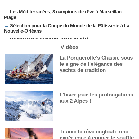
Les Méditerranées, 3 campings de rêve à Marseillan-
Plage
Sélection pour la Coupe du Monde de la Pâtisserie à La
Nouvelle-Orléans
De nouveaux cocktails, stars de l’été
Les cocktails, stars de l’été
Vidéos
La première sélection des grappes du Guide Michelin
La Porquerolle’s Classic sous
Balade champêtre à vélo le long du canal d’Orléans, dans
le signe de l'élégance des
le Loiret
yachts de tradition
L'hiver joue les prolongations
aux 2 Alpes !
Titanic le rêve englouti, une
expérience à couper le souffle