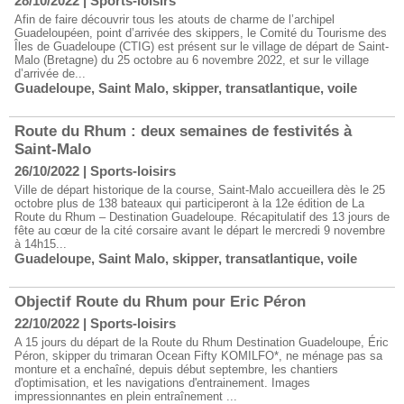
28/10/2022
|
Sports-loisirs
Afin de faire découvrir tous les atouts de charme de l’archipel
Guadeloupéen, point d’arrivée des skippers, le Comité du Tourisme des
Îles de Guadeloupe (CTIG) est présent sur le village de départ de Saint-
Malo (Bretagne) du 25 octobre au 6 novembre 2022, et sur le village
d’arrivée de...
Guadeloupe
,
Saint Malo
,
skipper
,
transatlantique
,
voile
Route du Rhum : deux semaines de festivités à
Saint-Malo
26/10/2022
|
Sports-loisirs
Ville de départ historique de la course, Saint-Malo accueillera dès le 25
octobre plus de 138 bateaux qui participeront à la 12e édition de La
Route du Rhum – Destination Guadeloupe. Récapitulatif des 13 jours de
fête au cœur de la cité corsaire avant le départ le mercredi 9 novembre
à 14h15...
Guadeloupe
,
Saint Malo
,
skipper
,
transatlantique
,
voile
Objectif Route du Rhum pour Eric Péron
22/10/2022
|
Sports-loisirs
A 15 jours du départ de la Route du Rhum Destination Guadeloupe, Éric
Péron, skipper du trimaran Ocean Fifty KOMILFO*, ne ménage pas sa
monture et a enchaîné, depuis début septembre, les chantiers
d'optimisation, et les navigations d'entrainement. Images
impressionnantes en plein entraînement ...