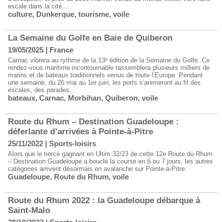
escale dans la cité...
culture
,
Dunkerque
,
tourisme
,
voile
La Semaine du Golfe en Baie de Quiberon
19/05/2025
|
France
Carnac vibrera au rythme de la 13ᵉ édition de la Semaine du Golfe. Ce
rendez-vous maritime incontournable rassemblera plusieurs milliers de
marins et de bateaux traditionnels venus de toute l’Europe. Pendant
une semaine, du 26 mai au 1er juin, les ports s’animeront au fil des
escales, des parades...
bateaux
,
Carnac
,
Morbihan
,
Quiberon
,
voile
Route du Rhum – Destination Guadeloupe :
déferlante d’arrivées à Pointe-à-Pitre
25/11/2022
|
Sports-loisirs
Alors que le tiercé gagnant en Ultim 32/23 de cette 12e Route du Rhum
– Destination Guadeloupe a bouclé la course en 6 ou 7 jours, les autres
catégories arrivent désormais en avalanche sur Pointe-à-Pitre.
Guadeloupe
,
Route du Rhum
,
voile
Route du Rhum 2022 : la Guadeloupe débarque à
Saint-Malo