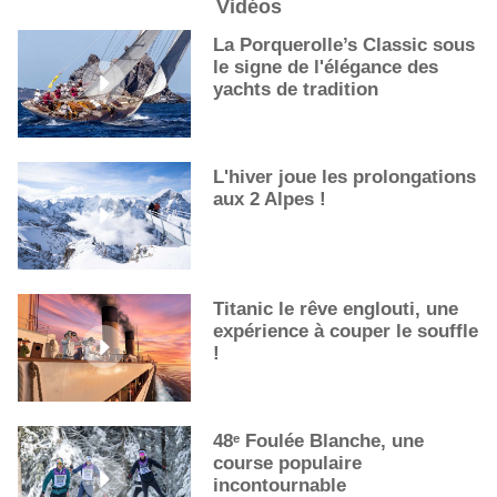
Vidéos
De nouveaux cocktails, stars de l’été
La Porquerolle’s Classic sous
Les cocktails, stars de l’été
le signe de l'élégance des
La première sélection des grappes du Guide Michelin
yachts de tradition
L'hiver joue les prolongations
aux 2 Alpes !
Titanic le rêve englouti, une
expérience à couper le souffle
!
48ᵉ Foulée Blanche, une
course populaire
incontournable