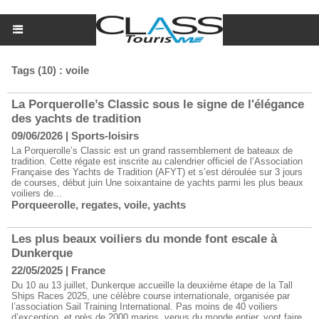
Tags (10) : voile
La Porquerolle’s Classic sous le signe de l'élégance
des yachts de tradition
09/06/2026
|
Sports-loisirs
La Porquerolle’s Classic est un grand rassemblement de bateaux de
tradition. Cette régate est inscrite au calendrier officiel de l’Association
Française des Yachts de Tradition (AFYT) et s’est déroulée sur 3 jours
de courses, début juin Une soixantaine de yachts parmi les plus beaux
voiliers de...
Porqueerolle
,
regates
,
voile
,
yachts
Les plus beaux voiliers du monde font escale à
Dunkerque
22/05/2025
|
France
Du 10 au 13 juillet, Dunkerque accueille la deuxième étape de la Tall
Ships Races 2025, une célèbre course internationale, organisée par
l’association Sail Training International. Pas moins de 40 voiliers
d’exception, et près de 2000 marins, venus du monde entier, vont faire