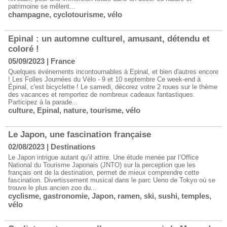
patrimoine se mêlent...
champagne
,
cyclotourisme
,
vélo
Epinal : un automne culturel, amusant, détendu et
coloré !
05/09/2023
|
France
Quelques événements incontournables à Epinal, et bien d'autres encore
! Les Folles Journées du Vélo - 9 et 10 septembre Ce week-end à
Épinal, c'est bicyclette ! Le samedi, décorez votre 2 roues sur le thème
des vacances et remportez de nombreux cadeaux fantastiques.
Participez à la parade...
culture
,
Epinal
,
nature
,
tourisme
,
vélo
Le Japon, une fascination française
02/08/2023
|
Destinations
Le Japon intrigue autant qu’il attire. Une étude menée par l’Office
National du Tourisme Japonais (JNTO) sur la perception que les
français ont de la destination, permet de mieux comprendre cette
fascination. Divertissement musical dans le parc Ueno de Tokyo où se
trouve le plus ancien zoo du...
cyclisme
,
gastronomie
,
Japon
,
ramen
,
ski
,
sushi
,
temples
,
vélo