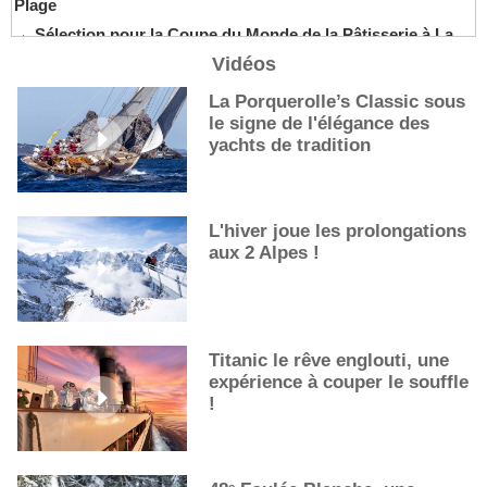
Plage
Sélection pour la Coupe du Monde de la Pâtisserie à La
Nouvelle-Orléans
Vidéos
De nouveaux cocktails, stars de l’été
La Porquerolle’s Classic sous
Les cocktails, stars de l’été
le signe de l'élégance des
La première sélection des grappes du Guide Michelin
yachts de tradition
L'hiver joue les prolongations
aux 2 Alpes !
Titanic le rêve englouti, une
expérience à couper le souffle
!