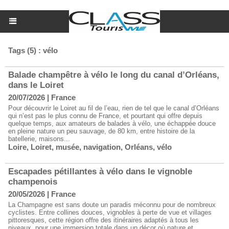
Tags (5) : vélo
Balade champêtre à vélo le long du canal d’Orléans,
dans le Loiret
20/07/2026
|
France
Pour découvrir le Loiret au fil de l’eau, rien de tel que le canal d’Orléans
qui n’est pas le plus connu de France, et pourtant qui offre depuis
quelque temps, aux amateurs de balades à vélo, une échappée douce
en pleine nature un peu sauvage, de 80 km, entre histoire de la
batellerie, maisons...
Loire
,
Loiret
,
musée
,
navigation
,
Orléans
,
vélo
Escapades pétillantes à vélo dans le vignoble
champenois
20/05/2026
|
France
La Champagne est sans doute un paradis méconnu pour de nombreux
cyclistes. Entre collines douces, vignobles à perte de vue et villages
pittoresques, cette région offre des itinéraires adaptés à tous les
niveaux, pour une immersion totale dans un décor où nature et