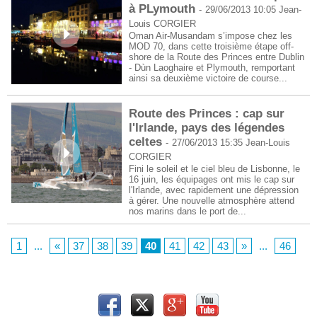
à PLymouth
-
29/06/2013 10:05
Jean-
Louis CORGIER
Oman Air-Musandam s’impose chez les
MOD 70, dans cette troisième étape off-
shore de la Route des Princes entre Dublin
- Dùn Laoghaire et Plymouth, remportant
ainsi sa deuxième victoire de course...
Route des Princes : cap sur
l'Irlande, pays des légendes
celtes
-
27/06/2013 15:35
Jean-Louis
CORGIER
Fini le soleil et le ciel bleu de Lisbonne, le
16 juin, les équipages ont mis le cap sur
l'Irlande, avec rapidement une dépression
à gérer. Une nouvelle atmosphère attend
nos marins dans le port de...
1
...
«
37
38
39
40
41
42
43
»
...
46