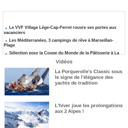
Le VVF Village Lège-Cap-Ferret rouvre ses portes aux
vacanciers
Les Méditerranées, 3 campings de rêve à Marseillan-
Plage
Sélection pour la Coupe du Monde de la Pâtisserie à La
Nouvelle-Orléans
Vidéos
De nouveaux cocktails, stars de l’été
La Porquerolle’s Classic sous
Les cocktails, stars de l’été
le signe de l'élégance des
La première sélection des grappes du Guide Michelin
yachts de tradition
L'hiver joue les prolongations
aux 2 Alpes !