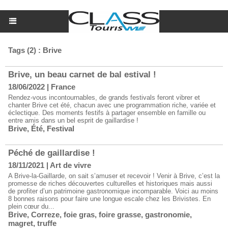
Tags (2) : Brive
Brive, un beau carnet de bal estival !
18/06/2022
|
France
Rendez-vous incontournables, de grands festivals feront vibrer et
chanter Brive cet été, chacun avec une programmation riche, variée et
éclectique. Des moments festifs à partager ensemble en famille ou
entre amis dans un bel esprit de gaillardise !
Brive
,
Été
,
Festival
Péché de gaillardise !
18/11/2021
|
Art de vivre
A Brive-la-Gaillarde, on sait s’amuser et recevoir ! Venir à Brive, c’est la
promesse de riches découvertes culturelles et historiques mais aussi
de profiter d’un patrimoine gastronomique incomparable. Voici au moins
8 bonnes raisons pour faire une longue escale chez les Brivistes. En
plein cœur du...
Brive
,
Correze
,
foie gras
,
foire grasse
,
gastronomie
,
magret
,
truffe