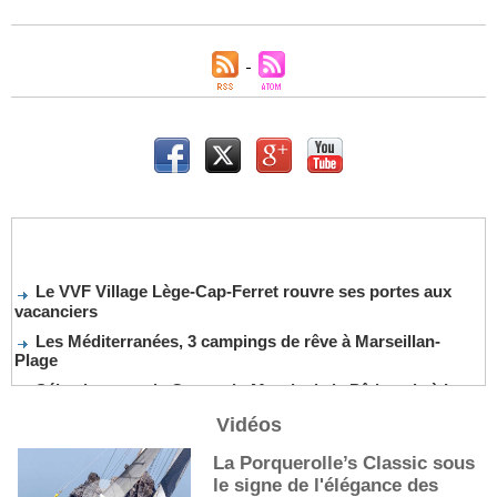
Le VVF Village Lège-Cap-Ferret rouvre ses portes aux
vacanciers
Les Méditerranées, 3 campings de rêve à Marseillan-
Plage
Sélection pour la Coupe du Monde de la Pâtisserie à La
Nouvelle-Orléans
Vidéos
De nouveaux cocktails, stars de l’été
La Porquerolle’s Classic sous
Les cocktails, stars de l’été
le signe de l'élégance des
La première sélection des grappes du Guide Michelin