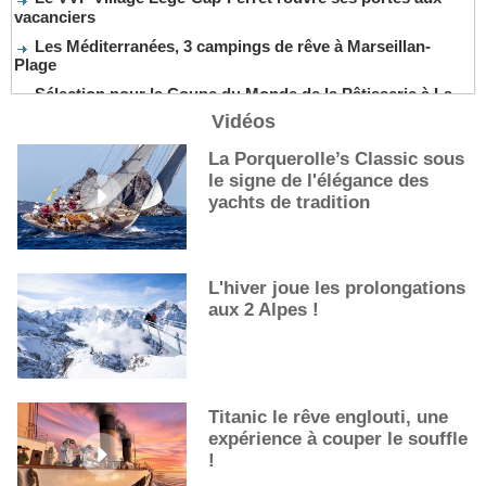
vacanciers
Les Méditerranées, 3 campings de rêve à Marseillan-
Plage
Sélection pour la Coupe du Monde de la Pâtisserie à La
Nouvelle-Orléans
Vidéos
De nouveaux cocktails, stars de l’été
La Porquerolle’s Classic sous
Les cocktails, stars de l’été
le signe de l'élégance des
La première sélection des grappes du Guide Michelin
yachts de tradition
L'hiver joue les prolongations
aux 2 Alpes !
Titanic le rêve englouti, une
expérience à couper le souffle
!