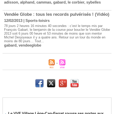
adisson
,
alphand
,
cammas
,
gabard
,
le corbier
,
sybelles
Vendée Globe : tous les records pulvérisés ! (Vidéo)
12/02/2013
|
Sports-loisirs
78 jours 2 heures 16 minutes 40 secondes : c’est le temps mis par
François Gabart, le benjamin de la course pour boucler le Vendée Globe
2013 soit 6 jours 00 heure et 53 minutes de moins que son mentor
Michel Desjoyeaux il y a quatre ans. Retour sur un tour du monde en
moins de 80 jours… Tout...
gabard
,
vendeeglobe
Le VVF Village Lège-Cap-Ferret rouvre ses portes aux