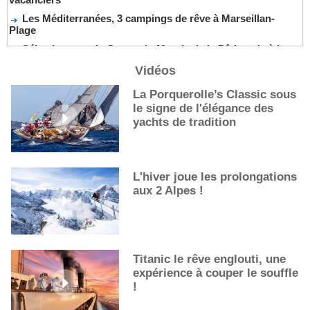
Les Méditerranées, 3 campings de rêve à Marseillan-
Plage
Sélection pour la Coupe du Monde de la Pâtisserie à La
Nouvelle-Orléans
Vidéos
De nouveaux cocktails, stars de l’été
La Porquerolle’s Classic sous
Les cocktails, stars de l’été
le signe de l'élégance des
La première sélection des grappes du Guide Michelin
yachts de tradition
L'hiver joue les prolongations
aux 2 Alpes !
Titanic le rêve englouti, une
expérience à couper le souffle
!