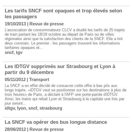
Les tarifs SNCF sont opaques et trop élevés selon
les passagers
19/10/2013
|
Revue de presse
L’association de consommateurs CLCV a étudié les tarifs de 25 trajets
de train partant les 18/19 octobre au départ de Paris ou de villes
régionales ainsi que la satisfaction des clients de la SNCF. Elle a tiré
deux constats. Le premier : les passagers trouvent les informations
tarifaires opaques et...
sncf
,
tgv
Les IDTGV supprimés sur Strasbourg et Lyon à
partir du 9 décembre
05/11/2012
|
Transport
La SNCF a en effet décidé de consacrer cette offre à bas prix aux
longs trajets. «iDTGV veut se positionner sur les destinations à plus de
trois heures» de Paris, a déclaré à l'AFP une porte-parole d'iDTGV.
Ainsi, les trains qui reliait Lyon et Strasbourg à la capitale une fois par
jour seront...
idtgv
,
lyon
,
sncf
,
strasbourg
La SNCF va opérer des bus longue distance
28/06/2012
|
Revue de presse