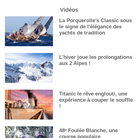
Nouvelle-Orléans
Vidéos
De nouveaux cocktails, stars de l’été
Les cocktails, stars de l’été
La Porquerolle’s Classic sous
le signe de l'élégance des
La première sélection des grappes du Guide Michelin
yachts de tradition
L'hiver joue les prolongations
aux 2 Alpes !
Titanic le rêve englouti, une
expérience à couper le souffle
!
48ᵉ Foulée Blanche, une
course populaire