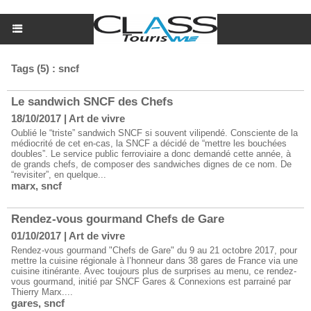
Tags (5) : sncf
Le sandwich SNCF des Chefs
18/10/2017
|
Art de vivre
Oublié le “triste” sandwich SNCF si souvent vilipendé. Consciente de la
médiocrité de cet en-cas, la SNCF a décidé de “mettre les bouchées
doubles”. Le service public ferroviaire a donc demandé cette année, à
de grands chefs, de composer des sandwiches dignes de ce nom. De
“revisiter”, en quelque...
marx
,
sncf
Rendez-vous gourmand Chefs de Gare
01/10/2017
|
Art de vivre
Rendez-vous gourmand "Chefs de Gare" du 9 au 21 octobre 2017, pour
mettre la cuisine régionale à l’honneur dans 38 gares de France via une
cuisine itinérante. Avec toujours plus de surprises au menu, ce rendez-
vous gourmand, initié par SNCF Gares & Connexions est parrainé par
Thierry Marx....
gares
,
sncf